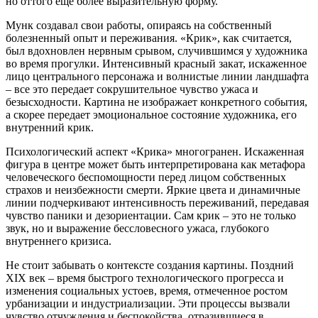
но оттого еще более выразительную форму.
Мунк создавал свои работы, опираясь на собственный
болезненный опыт и переживания. «Крик», как считается,
был вдохновлен нервным срывом, случившимся у художника
во время прогулки. Интенсивный красный закат, искаженное
лицо центрального персонажа и волнистые линии ландшафта
– все это передает сокрушительное чувство ужаса и
безысходности. Картина не изображает конкретного события,
а скорее передает эмоциональное состояние художника, его
внутренний крик.
Психологический аспект «Крика» многогранен. Искаженная
фигура в центре может быть интерпретирована как метафора
человеческого беспомощности перед лицом собственных
страхов и неизбежности смерти. Яркие цвета и динамичные
линии подчеркивают интенсивность переживаний, передавая
чувство паники и дезориентации. Сам крик – это не только
звук, но и выражение бессловесного ужаса, глубокого
внутреннего кризиса.
Не стоит забывать о контексте создания картины. Поздний
XIX век – время быстрого технологического прогресса и
изменения социальных устоев, время, отмеченное ростом
урбанизации и индустриализации. Эти процессы вызвали
чувство отчуждения и беспокойства, отразившиеся в