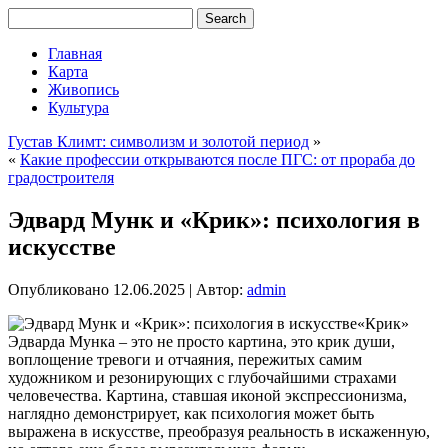
Главная
Карта
Живопись
Культура
Густав Климт: символизм и золотой период
»
«
Какие профессии открываются после ПГС: от прораба до
градостроителя
Эдвард Мунк и «Крик»: психология в
искусстве
Опубликовано
12.06.2025
|
Автор:
admin
«Крик»
Эдварда Мунка – это не просто картина, это крик души,
воплощение тревоги и отчаяния, пережитых самим
художником и резонирующих с глубочайшими страхами
человечества. Картина, ставшая иконой экспрессионизма,
наглядно демонстрирует, как психология может быть
выражена в искусстве, преобразуя реальность в искаженную,