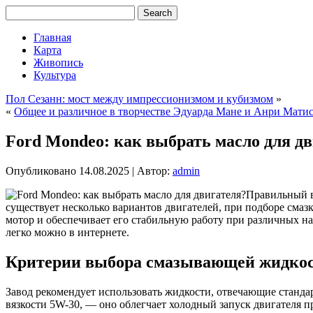
Главная
Карта
Живопись
Культура
Пол Сезанн: мост между импрессионизмом и кубизмом
»
«
Общее и различное в творчестве Эдуарда Мане и Анри Матис
Ford Mondeo: как выбрать масло для д
Опубликовано
14.08.2025
|
Автор:
admin
Правильный в
существует несколько вариантов двигателей, при подборе сма
мотор и обеспечивает его стабильную работу при различных на
легко можно в интернете.
Критерии выбора смазывающей жидко
Завод рекомендует использовать жидкости, отвечающие станд
вязкости 5W-30, — оно облегчает холодный запуск двигателя п