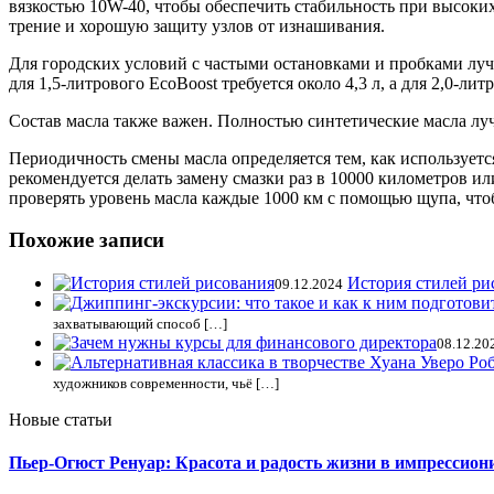
вязкостью 10W-40, чтобы обеспечить стабильность при высоки
трение и хорошую защиту узлов от изнашивания.
Для городских условий с частыми остановками и пробками лучш
для 1,5-литрового EcoBoost требуется около 4,3 л, а для 2,0-лит
Состав масла также важен. Полностью синтетические масла луч
Периодичность смены масла определяется тем, как используетс
рекомендуется делать замену смазки раз в 10000 километров ил
проверять уровень масла каждые 1000 км с помощью щупа, что
Похожие записи
История стилей ри
09.12.2024
захватывающий способ […]
08.12.20
художников современности, чьё […]
Новые статьи
Пьер-Огюст Ренуар: Красота и радость жизни в импрессион