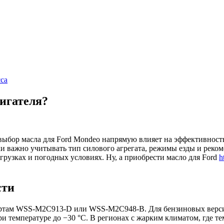
са
вигателя?
ыбор масла для Ford Mondeo напрямую влияет на эффективность 
зки важно учитывать тип силового агрегата, режимы езды и рек
грузках и погодных условиях. Ну, а приобрести масло для Ford
h
сти
артам WSS-M2C913-D или WSS-M2C948-B. Для бензиновых версий
ри температуре до −30 °C. В регионах с жарким климатом, где т