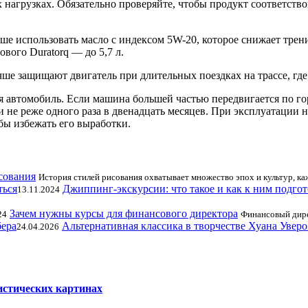
х нагрузках. Обязательно проверяйте, чтобы продукт соответст
е использовать масло с индексом 5W-20, которое снижает трени
рового Duratorq — до 5,7 л.
ше защищают двигатель при длительных поездках на трассе, где 
я автомобиль. Если машина большей частью передвигается по го
и не реже одного раза в двенадцать месяцев. При эксплуатации н
бы избежать его выработки.
сования
История стилей рисования охватывает множество эпох и культур, ка
Джиппинг-экскурсии: что такое и как к ним подгот
13.11.2024
Зачем нужны курсы для финансового директора
24
Финансовый дире
Альтернативная классика в творчестве Хуана Уверо
24.04.2026
истических картинах