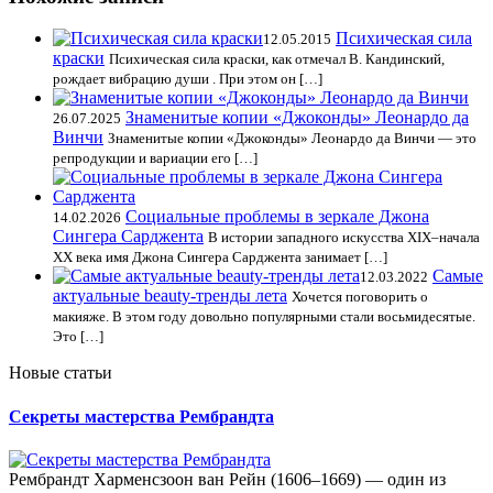
Психическая сила
12.05.2015
краски
Психическая сила краски, как отмечал В. Кандинский,
рождает вибрацию души . При этом он […]
Знаменитые копии «Джоконды» Леонардо да
26.07.2025
Винчи
Знаменитые копии «Джоконды» Леонардо да Винчи — это
репродукции и вариации его […]
Социальные проблемы в зеркале Джона
14.02.2026
Сингера Сарджента
В истории западного искусства XIX–начала
XX века имя Джона Сингера Сарджента занимает […]
Самые
12.03.2022
актуальные beauty-тренды лета
Хочется поговорить о
макияже. В этом году довольно популярными стали восьмидесятые.
Это […]
Новые статьи
Секреты мастерства Рембрандта
Рембрандт Харменсзоон ван Рейн (1606–1669) — один из