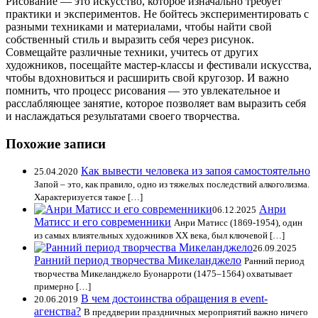
Рисование — это искусство, которое изначально требует
практики и экспериментов. Не бойтесь экспериментировать с
разными техниками и материалами, чтобы найти свой
собственный стиль и выразить себя через рисунок.
Совмещайте различные техники, учитесь от других
художников, посещайте мастер-классы и фестивали искусства,
чтобы вдохновиться и расширить свой кругозор. И важно
помнить, что процесс рисования — это увлекательное и
расслабляющее занятие, которое позволяет вам выразить себя
и наслаждаться результатами своего творчества.
Похожие записи
Как вывести человека из запоя самостоятельно
25.04.2020
Запой – это, как правило, одно из тяжелых последствий алкоголизма.
Характеризуется такое […]
Анри
06.12.2025
Матисс и его современники
Анри Матисс (1869-1954), один
из самых влиятельных художников ХХ века, был ключевой […]
26.09.2025
Ранний период творчества Микеланджело
Ранний период
творчества Микеланджело Буонарроти (1475–1564) охватывает
примерно […]
В чем достоинства обращения в event-
20.06.2019
агенства?
В преддверии праздничных мероприятий важно ничего