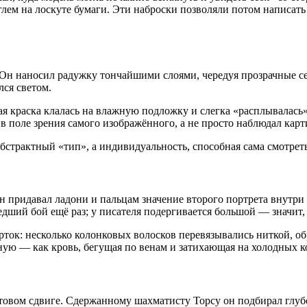
ем на лоскуте бумаги. Эти наброски позволяли потом написать по
Он наносил радужку тончайшими слоями, чередуя прозрачные сер
лся светом.
 краска клалась на влажную подложку и слегка «расплывалась».
 в поле зрения самого изображённого, а не просто наблюдал карт
бстрактный «тип», а индивидуальность, способная сама смотреть
 придавал ладони и пальцам значение второго портрета внутри 
дший бой ещё раз; у писателя подергивается большой — значит, 
рток: несколько колонковых волосков перевязывались ниткой, о
ую — как кровь, бегущая по венам и затихающая на холодных к
ветовом сдвиге. Сдержанному шахматисту Торсу он подбирал гл