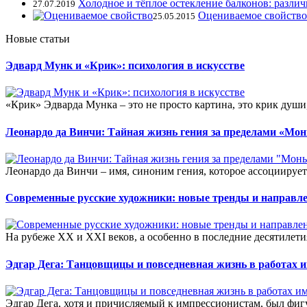
Холодное и тёплое остекление балконов: различ
27.07.2019
Оцениваемое свойство
25.05.2015
Новые статьи
Эдвард Мунк и «Крик»: психология в искусстве
«Крик» Эдварда Мунка – это не просто картина, это крик души
Леонардо да Винчи: Тайная жизнь гения за пределами «Мо
Леонардо да Винчи – имя, синоним гения, которое ассоциирует
Современные русские художники: новые тренды и направл
На рубеже XX и XXI веков, а особенно в последние десятилети
Эдгар Дега: Танцовщицы и повседневная жизнь в работах 
Эдгар Дега, хотя и причисляемый к импрессионистам, был фиг