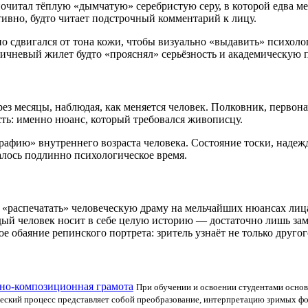
очитал тёплую «дымчатую» серебристую серу, в которой едва ме
тивно, будто читает подстрочный комментарий к лицу.
 сдвигался от тона кожи, чтобы визуально «выдавить» психолог
ричневый жилет будто «прояснял» серьёзность и академическую 
рез месяцы, наблюдая, как меняется человек. Полковник, первон
ость: именно нюанс, который требовался живописцу.
афию» внутреннего возраста человека. Состояние тоски, надежд
ждалось подлинно психологическое время.
 «распечатать» человеческую драму на мельчайших нюансах лица,
дый человек носит в себе целую историю — достаточно лишь заме
е обаяние репинского портрета: зритель узнаёт не только другого
но-композиционная грамота
При обучении и освоении студентами осно
еский процесс представляет собой преобразование, интерпретацию зримых фо