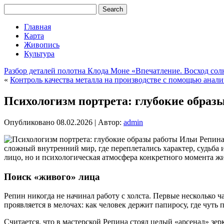
Главная
Карта
Живопись
Культура
Разбор деталей полотна Клода Моне «Впечатление. Восход сол
«
Контроль качества металла на производстве с помощью анали
Психологизм портрета: глубокие образ
Опубликовано
08.02.2026
|
Автор:
admin
сложный внутренний мир, где переплетались характер, судьба 
лицо, но и психологическая атмосфера конкретного момента жи
Поиск «живого» лица
Репин никогда не начинал работу с холста. Первые несколько 
проявляется в мелочах: как человек держит папиросу, где чуть 
Считается, что в мастерской Репина стоял целый «арсенал» зер