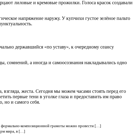
рцают лиловые и кремовые прожилки. Голоса красок создавали
ическое напряжение наружу. У купчихи густое зелёное пальто
пунктуальность.
ачально державшийся «по уставу», к очередному сеансу
ы, сомнений, а иногда и самоосознания накладывались одно
 взгляда, жеста. Сегодня мы можем часами стоять перед его
тить первые тени в уголке глаза и предоставить им право
, но и самого себя.
в формально-композиционной грамоты можно провести […]
рм мира, в […]