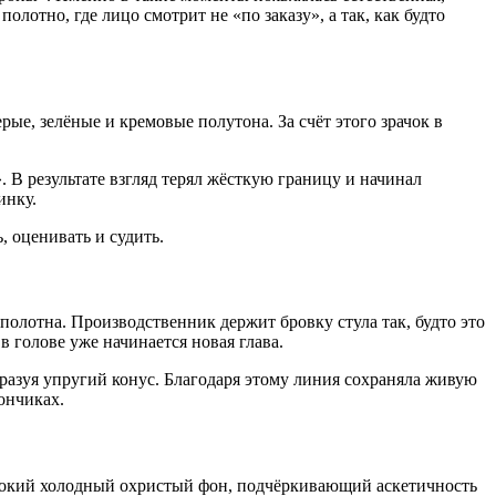
лотно, где лицо смотрит не «по заказу», а так, как будто
ые, зелёные и кремовые полутона. За счёт этого зрачок в
 В результате взгляд терял жёсткую границу и начинал
инку.
, оценивать и судить.
полотна. Производственник держит бровку стула так, будто это
в голове уже начинается новая глава.
бразуя упругий конус. Благодаря этому линия сохраняла живую
ончиках.
убокий холодный охристый фон, подчёркивающий аскетичность