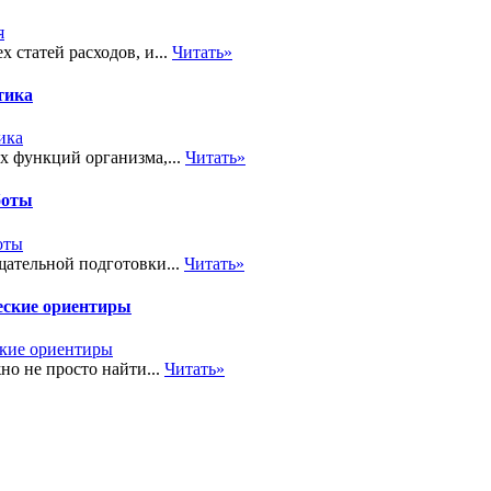
 статей расходов, и...
Читать»
тика
х функций организма,...
Читать»
боты
ательной подготовки...
Читать»
еские ориентиры
но не просто найти...
Читать»