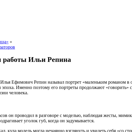
нца»
»
заторов
ы работы Ильи Репина
Илья Ефимович Репин называл портрет «маленьким романом в о
и эпоха. Именно поэтому его портреты продолжают «говорить» со
зни человека.
часов он проводил в разговоре с моделью, наблюдая жесты, мими
подрагивает уголок губ, когда он задумывается.
кал, куда модель могла нечаянно взглянуть и увидеть себя «со с