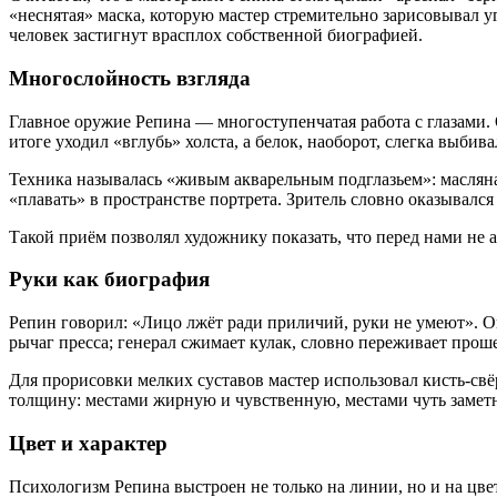
«неснятая» маска, которую мастер стремительно зарисовывал угл
человек застигнут врасплох собственной биографией.
Многослойность взгляда
Главное оружие Репина — многоступенчатая работа с глазами. 
итоге уходил «вглубь» холста, а белок, наоборот, слегка выбива
Техника называлась «живым акварельным подглазьем»: масляная
«плавать» в пространстве портрета. Зритель словно оказывался
Такой приём позволял художнику показать, что перед нами не а
Руки как биография
Репин говорил: «Лицо лжёт ради приличий, руки не умеют». Он
рычаг пресса; генерал сжимает кулак, словно переживает проше
Для прорисовки мелких суставов мастер использовал кисть-свё
толщину: местами жирную и чувственную, местами чуть заметн
Цвет и характер
Психологизм Репина выстроен не только на линии, но и на ц