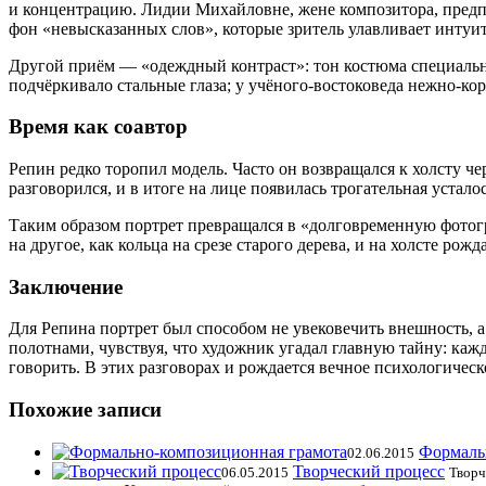
и концентрацию. Лидии Михайловне, жене композитора, предп
фон «невысказанных слов», которые зритель улавливает интуи
Другой приём — «одеждный контраст»: тон костюма специально
подчёркивало стальные глаза; у учёного-востоковеда нежно-ко
Время как соавтор
Репин редко торопил модель. Часто он возвращался к холсту че
разговорился, и в итоге на лице появилась трогательная устал
Таким образом портрет превращался в «долговременную фотогр
на другое, как кольца на срезе старого дерева, и на холсте ро
Заключение
Для Репина портрет был способом не увековечить внешность, а
полотнами, чувствуя, что художник угадал главную тайну: каж
говорить. В этих разговорах и рождается вечное психологическо
Похожие записи
Формаль
02.06.2015
Творческий процесс
06.05.2015
Творч