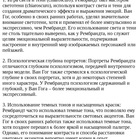
светотени (chiaroscuro), используя контраст света и тени для
создания драматического эффекта и выражения эмоций. Ван
Гог, особенно в своих ранних работах, уделял значительное
внимание светотени, хотя и применял её более импульсивно и
экспрессивно, чем Рембрандт. Его использование света и тени
не столь тщательно выверено, как у Рембрандта, но служит
целям эмоциональной выразительности, подчеркивая
настроение и внутренний мир изображаемых персонажей или
пейзажей.
2. Психологическая глубина портретов: Портреты Рембрандта
отличаются глубоким психологизмом, передачей внутреннего
мира модели. Ван Гог также стремился к психологической
глубине в своих портретах, хотя и до некоторых степеней
иного характера. У Рембрандта психологизм сдержанный и
глубокий, у Ван Гога – более эмоциональный и
экспрессивный.
3. Использование темных тонов и насыщенных красок:
Рембрандт часто использовал темные тона, что позволяло ему
сосредоточиться на выразительности световых акцентов. Ван
Гог в своих ранних работах также использовал темные тона,
хотя позднее перешел к более яркой и насыщенной палитре.
Однако, его понимание контраста и способа расстановки
цветовых акцентов вероятно имеет корни в опыт