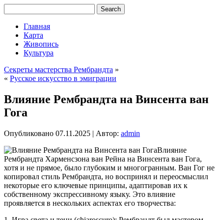
Главная
Карта
Живопись
Культура
Секреты мастерства Рембрандта
»
«
Русское искусство в эмиграции
Влияние Рембрандта на Винсента ван
Гога
Опубликовано
07.11.2025
|
Автор:
admin
Влияние
Рембрандта Харменсзона ван Рейна на Винсента ван Гога,
хотя и не прямое, было глубоким и многогранным. Ван Гог не
копировал стиль Рембрандта, но воспринял и переосмыслил
некоторые его ключевые принципы, адаптировав их к
собственному экспрессивному языку. Это влияние
проявляется в нескольких аспектах его творчества:
1. Игра света и тени (chiaroscuro): Рембрандт был мастером