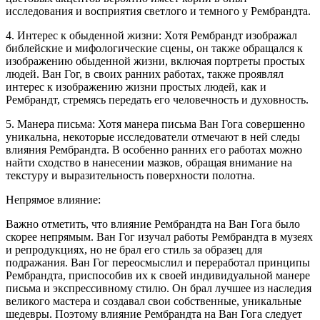
исследования и восприятия светлого и темного у Рембрандта.
4. Интерес к обыденной жизни: Хотя Рембрандт изображал
библейские и мифологические сцены, он также обращался к
изображению обыденной жизни, включая портреты простых
людей. Ван Гог, в своих ранних работах, также проявлял
интерес к изображению жизни простых людей, как и
Рембрандт, стремясь передать его человечность и духовность.
5. Манера письма: Хотя манера письма Ван Гога совершенно
уникальна, некоторые исследователи отмечают в ней следы
влияния Рембрандта. В особенно ранних его работах можно
найти сходство в нанесении мазков, обращая внимание на
текстуру и выразительность поверхности полотна.
Непрямое влияние:
Важно отметить, что влияние Рембрандта на Ван Гога было
скорее непрямым. Ван Гог изучал работы Рембрандта в музеях
и репродукциях, но не брал его стиль за образец для
подражания. Ван Гог переосмыслил и переработал принципы
Рембрандта, приспособив их к своей индивидуальной манере
письма и экспрессивному стилю. Он брал лучшее из наследия
великого мастера и создавал свои собственные, уникальные
шедевры. Поэтому влияние Рембрандта на Ван Гога следует