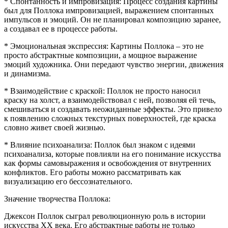
* Спонтанность и импровизация: Процесс создания картины
был для Поллока импровизацией, выражением спонтанных
импульсов и эмоций. Он не планировал композицию заранее,
а создавал ее в процессе работы.
* Эмоциональная экспрессия: Картины Поллока – это не
просто абстрактные композиции, а мощное выражение
эмоций художника. Они передают чувство энергии, движения
и динамизма.
* Взаимодействие с краской: Поллок не просто наносил
краску на холст, а взаимодействовал с ней, позволяя ей течь,
смешиваться и создавать неожиданные эффекты. Это привело
к появлению сложных текстурных поверхностей, где краска
словно живет своей жизнью.
* Влияние психоанализа: Поллок был знаком с идеями
психоанализа, которые повлияли на его понимание искусства
как формы самовыражения и освобождения от внутренних
конфликтов. Его работы можно рассматривать как
визуализацию его бессознательного.
Значение творчества Поллока:
Джексон Поллок сыграл революционную роль в истории
искусства XX века. Его абстрактные работы не только