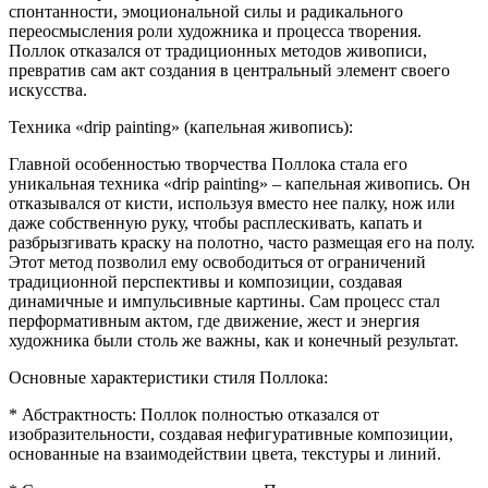
спонтанности, эмоциональной силы и радикального
переосмысления роли художника и процесса творения.
Поллок отказался от традиционных методов живописи,
превратив сам акт создания в центральный элемент своего
искусства.
Техника «drip painting» (капельная живопись):
Главной особенностью творчества Поллока стала его
уникальная техника «drip painting» – капельная живопись. Он
отказывался от кисти, используя вместо нее палку, нож или
даже собственную руку, чтобы расплескивать, капать и
разбрызгивать краску на полотно, часто размещая его на полу.
Этот метод позволил ему освободиться от ограничений
традиционной перспективы и композиции, создавая
динамичные и импульсивные картины. Сам процесс стал
перформативным актом, где движение, жест и энергия
художника были столь же важны, как и конечный результат.
Основные характеристики стиля Поллока:
* Абстрактность: Поллок полностью отказался от
изобразительности, создавая нефигуративные композиции,
основанные на взаимодействии цвета, текстуры и линий.