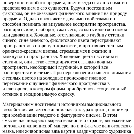
поверхности
любого предмета, цвет всегда связан в памяти с
представлением о его сущности. Будучи постоянным
фактором, он не оказывает физического влияния на природу
предмета. Однако в контакте с другими свойствами он
способен повлиять на визуальное восприятие пространства,
расширить или, наоборот, сжать его, создать иллюзию покоя
или движения. Холодные, отступающие в глубину оттенки
синего, сине-зеленого, фиолетового цвета перестраивают
пространство в сторону открытости, в противовес теплым
оранжево-красным цветам, стремящимся к сжатию и
замкнутости пространства. Холодные цвета пассивны и
статичны, они легко ассоциируются с гладью водных
пространств, необозримой глубиной, в которой все
растворяется и исчезает. При переключении нашего внимания
с теплых цветов на холодные происходит плавное
перетекание ощущения физического пространства в
иллюзорное, в котором формы приобретают ассоциативный
оттенок и эмоциональную окраску.
Материальным носителем и источником эмоционального
воздействия является живописная фактура картин, например
при комбинации гладкого и фактурного письма. В этом
смысле нас покоряют выразительность и страсть, выраженные
не только в живописной манере, но и в фактуре вангоговского
мазка, или живописная вязь картин владимирского художника