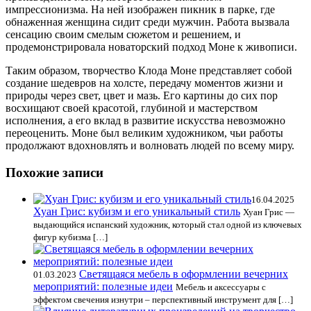
импрессионизма. На ней изображен пикник в парке, где
обнаженная женщина сидит среди мужчин. Работа вызвала
сенсацию своим смелым сюжетом и решением, и
продемонстрировала новаторский подход Моне к живописи.
Таким образом, творчество Клода Моне представляет собой
создание шедевров на холсте, передачу моментов жизни и
природы через свет, цвет и мазь. Его картины до сих пор
восхищают своей красотой, глубиной и мастерством
исполнения, а его вклад в развитие искусства невозможно
переоценить. Моне был великим художником, чьи работы
продолжают вдохновлять и волновать людей по всему миру.
Похожие записи
16.04.2025
Хуан Грис: кубизм и его уникальный стиль
Хуан Грис —
выдающийся испанский художник, который стал одной из ключевых
фигур кубизма […]
Светящаяся мебель в оформлении вечерних
01.03.2023
мероприятий: полезные идеи
Мебель и аксессуары с
эффектом свечения изнутри – перспективный инструмент для […]