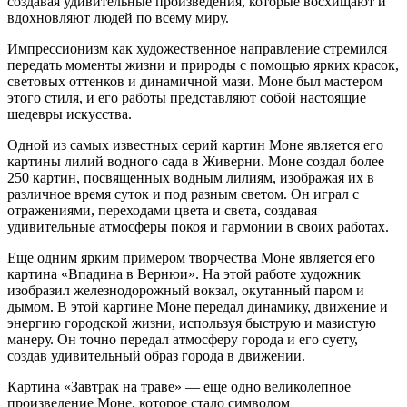
создавая удивительные произведения, которые восхищают и
вдохновляют людей по всему миру.
Импрессионизм как художественное направление стремился
передать моменты жизни и природы с помощью ярких красок,
световых оттенков и динамичной мази. Моне был мастером
этого стиля, и его работы представляют собой настоящие
шедевры искусства.
Одной из самых известных серий картин Моне является его
картины лилий водного сада в Живерни. Моне создал более
250 картин, посвященных водным лилиям, изображая их в
различное время суток и под разным светом. Он играл с
отражениями, переходами цвета и света, создавая
удивительные атмосферы покоя и гармонии в своих работах.
Еще одним ярким примером творчества Моне является его
картина «Впадина в Вернюи». На этой работе художник
изобразил железнодорожный вокзал, окутанный паром и
дымом. В этой картине Моне передал динамику, движение и
энергию городской жизни, используя быструю и мазистую
манеру. Он точно передал атмосферу города и его суету,
создав удивительный образ города в движении.
Картина «Завтрак на траве» — еще одно великолепное
произведение Моне, которое стало символом