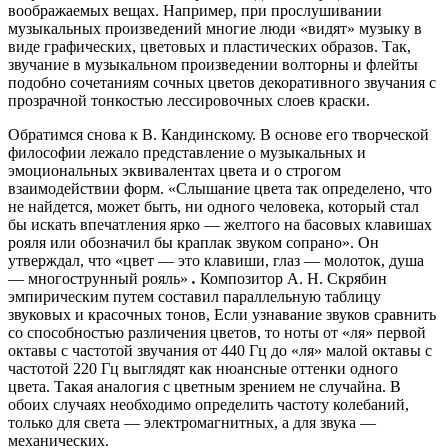
воображаемых вещах. Например, при прослушивании
музыкальных произведений многие люди «видят» музыку в
виде графических, цветовых и пластических образов. Так,
звучание в музыкальном произведении волторны и флейты
подобно сочетаниям сочных цветов декоративного звучания с
прозрачной тонкостью лессировочных слоев краски.
Обратимся снова к В. Кандинскому. В основе его творческой
философии лежало представление о музыкальных и
эмоциональных эквивалентах цвета и о строгом
взаимодействии форм. «Слышание цвета так определено, что
не найдется, может быть, ни одного человека, который стал
бы искать впечатления ярко — желтого на басовых клавишах
рояля или обозначил бы краплак звуком сопрано». Он
утверждал, что «цвет — это клавиши, глаз — молоток, душа
— многострунный рояль»
.
Композитор А. Н. Скрябин
эмпирическим путем составил параллельную таблицу
звуковых и красочных тонов, Если узнавание звуков сравнить
со способностью различения цветов, то ноты от «ля» первой
октавы с частотой звучания от 440 Гц до «ля» малой октавы с
частотой 220 Гц выглядят как нюансные оттенки одного
цвета. Такая аналогия с цветным зрением не случайна. В
обоих случаях необходимо определить частоту колебаний,
только для света — электромагнитных, а для звука —
механических.