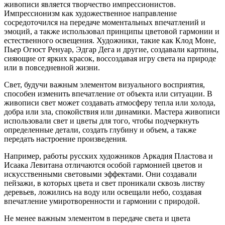
живописи является творчество импрессионистов.
Импрессионизм как художественное направление
сосредоточился на передаче моментальных впечатлений и
эмоций, а также использовал принципы цветовой гармонии и
естественного освещения. Художники, такие как Клод Моне,
Пьер Огюст Ренуар, Эдгар Дега и другие, создавали картины,
сияющие от ярких красок, воссоздавая игру света на природе
или в повседневной жизни.
Свет, будучи важным элементом визуального восприятия,
способен изменить впечатление от объекта или ситуации. В
живописи свет может создавать атмосферу тепла или холода,
добра или зла, спокойствия или динамики. Мастера живописи
использовали свет и цветы для того, чтобы подчеркнуть
определенные детали, создать глубину и объем, а также
передать настроение произведения.
Например, работы русских художников Аркадия Пластова и
Исаака Левитана отличаются особой гармонией цветов и
искусственными световыми эффектами. Они создавали
пейзажи, в которых цвета и свет проникали сквозь листву
деревьев, ложились на воду или освещали небо, создавая
впечатление умиротворенности и гармонии с природой.
Не менее важным элементом в передаче света и цвета