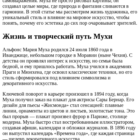
самовыражения. Муха не просто рисовал картины; он
создавал целые миры, где природа и фантазия сливаются в
гармонии. В этой статье мы рассмотрим жизнь художника, его
уникальный стиль и влияние на мировое искусство, чтобы
понять, почему его эстетика до сих пор очаровывает зрителей.
Жизнь и творческий путь Мухи
Альфонс Мария Муха родился 24 июля 1860 года в
Иванджице, небольшом городке в Моравии (ныне Чехия). С
детства он проявлял интерес к искусству, но семья была
бедной, и ему пришлось работать. Муха учился в академиях
Праги и Мюнхена, где освоил классические техники, но его
стиль сформировался под влиянием символизма и
декоративного искусства.
Ключевой поворот в карьере произошел в 1894 году, когда
Муха получил заказ на плакат для актрисы Сары Бернар. Его
дизайн для пьесы «Жисмонда» стал сенсацией: плавные
линии, орнаменты из цветов и листьев, золотистые тона. Это
был прорыв — плакат произвел фурор в Париже, столице
модерна. Муха быстро стал востребованным иллюстратором,
создавая афиши, календари и обложки журналов. В 1896 году
он выпустил календарь «Времена года», где каждая страница
— шедевр декоративного искусства.