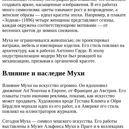
создавать яркие, насыщенные изображения. В его работах
много символизма: цветы означают рост и возрождение, а
женские образы — идеал красоты эпохи. Например, в плакате
«Зодиак» (1896) четыре женщины представляют сезоны,
каждая окружена соответствующими мотивами — от
весенних цветов до зимних снежинок.
Муха не ограничивался живописью; он проектировал
витражи, мебель и ювелирные изделия. Его стиль повлиял на
архитектуру, как в работах Антонио Гауди. В эпоху
индустриализации модерн Мухи был реакцией на
механизацию, призывая к органичной красоте.
Влияние и наследие Мухи
Влияние Мухи на искусство огромно. Он вдохновил
движение Art Nouveau в Европе, от Франции до Австрии. Его
плакаты стали иконами рекламы, показав, как искусство
может продавать. Художники вроде Густава Климта и Обри
Бёрдслея черпали идеи из его работ, а в Америке его стиль
повлиял на иллюстраторов журналов.
Сегодня Муха — символ чешского искусства. Его работы
выставлены в Музее Альфонса Мухи в Праге и в коллекциях