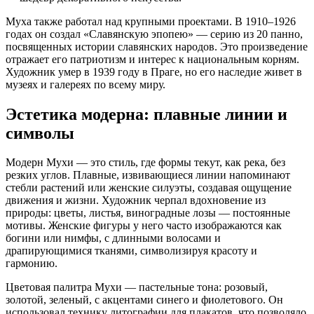
Муха также работал над крупными проектами. В 1910–1926
годах он создал «Славянскую эпопею» — серию из 20 панно,
посвященных истории славянских народов. Это произведение
отражает его патриотизм и интерес к национальным корням.
Художник умер в 1939 году в Праге, но его наследие живет в
музеях и галереях по всему миру.
Эстетика модерна: плавные линии и
символы
Модерн Мухи — это стиль, где формы текут, как река, без
резких углов. Плавные, извивающиеся линии напоминают
стебли растений или женские силуэты, создавая ощущение
движения и жизни. Художник черпал вдохновение из
природы: цветы, листья, виноградные лозы — постоянные
мотивы. Женские фигуры у него часто изображаются как
богини или нимфы, с длинными волосами и
драпирующимися тканями, символизируя красоту и
гармонию.
Цветовая палитра Мухи — пастельные тона: розовый,
золотой, зеленый, с акцентами синего и фиолетового. Он
использовал технику литографии для плакатов, что позволяло