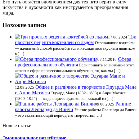
Его путь остаётся вдохновением для тех, кто верит в силу
искусства и духовности как инструментов преобразования
мира.
Похожие записи
Три
17.08.2024
простых рецепта коктейлей со льдом
Освежающие коктейли
— идеальный способ расслабиться и насладиться вкусным напитком
в […]
Сфера
07.11.2016
профессионального обучения
Если принять во внимание этот
аспект в сфере профессионального обучения, то, как мы […]
Общее и различное в творчестве Эдуарда Мане
12.08.2025
и Анри Матисса
Эдуард Мане (1832–1883) и Анри Матисс
(1869–1954) — выдающиеся художники, каждый из […]
Ранние
09.06.2025
работы Леонардо да Винчи
Ранние работы Леонардо да Винчи
– это захватывающий период его творчества, […]
Новые статьи
Эмоциональное воздействие