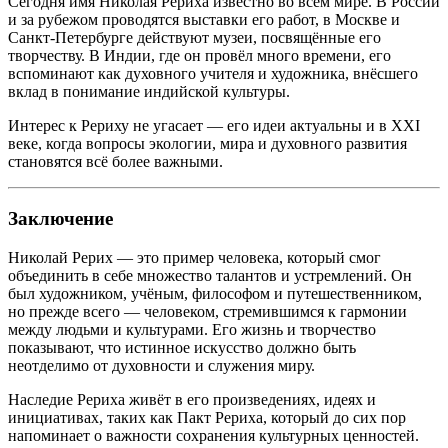
Сегодня имя Николая Рериха известно во всём мире. В России
и за рубежом проводятся выставки его работ, в Москве и
Санкт-Петербурге действуют музеи, посвящённые его
творчеству. В Индии, где он провёл много времени, его
вспоминают как духовного учителя и художника, внёсшего
вклад в понимание индийской культуры.
Интерес к Рериху не угасает — его идеи актуальны и в XXI
веке, когда вопросы экологии, мира и духовного развития
становятся всё более важными.
Заключение
Николай Рерих — это пример человека, который смог
объединить в себе множество талантов и устремлений. Он
был художником, учёным, философом и путешественником,
но прежде всего — человеком, стремившимся к гармонии
между людьми и культурами. Его жизнь и творчество
показывают, что истинное искусство должно быть
неотделимо от духовности и служения миру.
Наследие Рериха живёт в его произведениях, идеях и
инициативах, таких как Пакт Рериха, который до сих пор
напоминает о важности сохранения культурных ценностей.