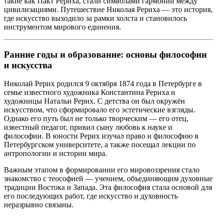
такие как Пакт Рериха, стали символами гармонии между
цивилизациями. Путешествие Николая Рериха — это история,
где искусство выходило за рамки холста и становилось
инструментом мирового единения.
Ранние годы и образование: основы философии
и искусства
Николай Рерих родился 9 октября 1874 года в Петербурге в
семье известного художника Константина Рериха и
художницы Натальи Рерих. С детства он был окружён
искусством, что сформировало его эстетические взгляды.
Однако его путь был не только творческим — его отец,
известный педагог, привил сыну любовь к науке и
философии. В юности Рерих изучал право и философию в
Петербургском университете, а также посещал лекции по
антропологии и истории мира.
Важным этапом в формировании его мировоззрения стало
знакомство с теософией — учением, объединяющим духовные
традиции Востока и Запада. Эта философия стала основой для
его последующих работ, где искусство и духовность
неразрывно связаны.