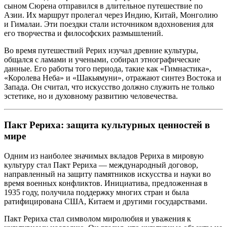
сыном Сюрена отправился в длительное путешествие по
Азии. Их маршрут пролегал через Индию, Китай, Монголию
и Гималаи. Эти поездки стали источником вдохновения для
его творчества и философских размышлений.
Во время путешествий Рерих изучал древние культуры,
общался с ламами и учеными, собирал этнографические
данные. Его работы того периода, такие как «Гимнастика»,
«Королева Неба» и «Шакьямуни», отражают синтез Востока и
Запада. Он считал, что искусство должно служить не только
эстетике, но и духовному развитию человечества.
Пакт Рериха: защита культурных ценностей в
мире
Одним из наиболее значимых вкладов Рериха в мировую
культуру стал Пакт Рериха — международный договор,
направленный на защиту памятников искусства и науки во
время военных конфликтов. Инициатива, предложенная в
1935 году, получила поддержку многих стран и была
ратифицирована США, Китаем и другими государствами.
Пакт Рериха стал символом миролюбия и уважения к