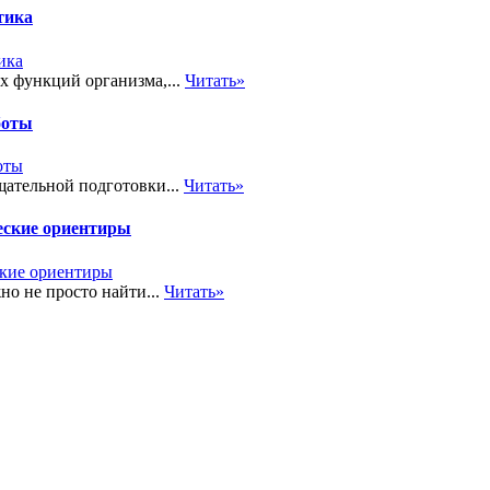
тика
х функций организма,...
Читать»
боты
ательной подготовки...
Читать»
еские ориентиры
но не просто найти...
Читать»