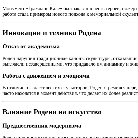
Монумент «Граждане Кале» был заказан в честь героев, пожерт
работа стала примером нового подхода к мемориальной скульпт
Инновации и техника Родена
Отказ от академизма
Роден нарушил традиционные каноны скульптуры, отказавшись 
выглядели незавершенными, что придавало им динамику и жи
Работа с движением и эмоциями
В отличие от классических скульпторов, Роден стремился пер
часто находятся в момент действия, что делает их более реали
Влияние Родена на искусство
Предшественник модернизма
Роден стал мостом между классическим искусством и модерниз