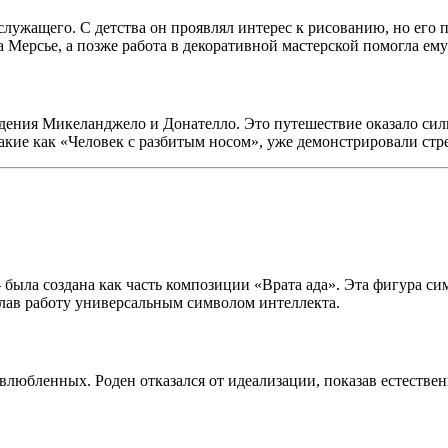
 служащего. С детства он проявлял интерес к рисованию, но ег
а Мерсье, а позже работа в декоративной мастерской помогла ем
едения Микеланджело и Донателло. Это путешествие оказало силь
такие как «Человек с разбитым носом», уже демонстрировали ст
была создана как часть композиции «Врата ада». Эта фигура с
лав работу универсальным символом интеллекта.
любленных. Роден отказался от идеализации, показав естественн