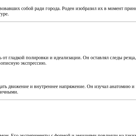
вовавших собой ради города. Роден изобразил их в момент приня
уре.
от гладкой полировки и идеализации. Он оставлял следы резца
вописную экспрессию.
едать движение и внутреннее напряжение. Он изучал анатомию и
стичными.
мом. Его эксперименты с формой и эмоциями повлияли на таких 