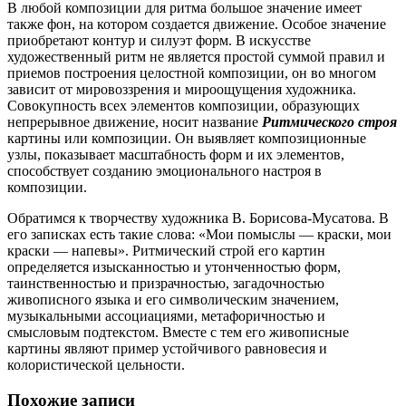
В любой композиции для ритма большое
значение имеет
также фон, на котором создается движение. Особое значение
приобретают контур и силуэт форм. В искусстве
художественный ритм не является простой суммой правил и
приемов построения целостной композиции, он во многом
зависит от мировоззрения и мироощущения художника.
Совокупность всех элементов композиции, образующих
непрерывное движение, носит название
Ритмического строя
картины или композиции. Он выявляет композиционные
узлы, показывает масштабность форм и их элементов,
способствует созданию эмоционального настроя в
композиции.
Обратимся к творчеству художника В. Борисова-Мусатова. В
его записках есть такие слова: «Мои помыслы — краски, мои
краски — напевы». Ритмический строй его картин
определяется изысканностью и утонченностью форм,
таинственностью и призрачностью, загадочностью
живописного языка и его символическим значением,
музыкальными ассоциациями, метафоричностью и
смысловым подтекстом. Вместе с тем его живописные
картины являют пример устойчивого равновесия и
колористической цельности.
Похожие записи