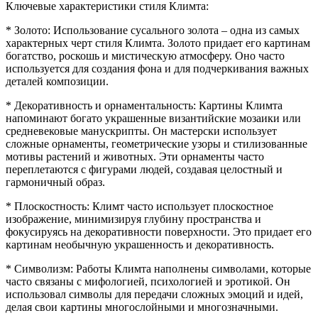
Ключевые характеристики стиля Климта:
* Золото: Использование сусального золота – одна из самых
характерных черт стиля Климта. Золото придает его картинам
богатство, роскошь и мистическую атмосферу. Оно часто
используется для создания фонa и для подчеркивания важных
деталей композиции.
* Декоративность и орнаментальность: Картины Климта
напоминают богато украшенные византийские мозаики или
средневековые манускрипты. Он мастерски использует
сложные орнаменты, геометрические узоры и стилизованные
мотивы растений и животных. Эти орнаменты часто
переплетаются с фигурами людей, создавая целостный и
гармоничный образ.
* Плоскостность: Климт часто использует плоскостное
изображение, минимизируя глубину пространства и
фокусируясь на декоративности поверхности. Это придает его
картинам необычную украшенность и декоративность.
* Символизм: Работы Климта наполнены символами, которые
часто связаны с мифологией, психологией и эротикой. Он
использовал символы для передачи сложных эмоций и идей,
делая свои картины многослойными и многозначными.