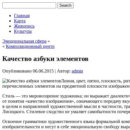
Главная
Карта
Живопись
Культура
Эмоциональная сфера
»
«
Композиционный центр
Качество азбуки элементов
Опубликовано
06.06.2015
|
Автор:
admin
Линия, цвет, пятно, плоскость, р
перечисленных элементов на предметной плоскости изображени
Стиль — это мировоззрение художника; он выражает диалектич
от понятия «качество изображения», означающего передачу вку
в целом и направлений художественной мысли в частности, тр
Лисицкого. Стилевое сходство не умаляет самобытности почер
Освоение грамматики художественного языка формальной комп
изобразительности и несут в себе эмоциональную свободу выр