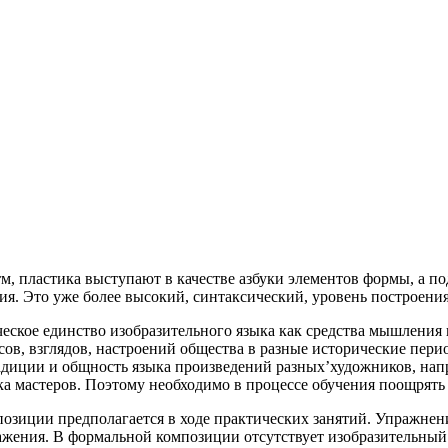
итм, пластика выступают в качестве азбуки элементов формы, а 
я. Это уже более высокий, синтаксический, уровень построения
еское единство изобразительного
языка как средства мышления 
сов, взглядов, настроений общества в разные исторические пер
адиции и общность языка произведений разных’художников, нап
ка мастеров. Поэтому необходимо в процессе обучения поощрять
озиции предполагается в ходе практических занятий. Упражнен
ажения. В формальной композиции отсутствует изобразительный 