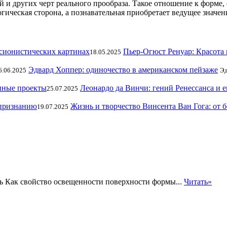
й и других черт реального прообраза. Такое отношение к форме,
гическая сторона, а познавательная приобретает ведущее значен
Пьер-Огюст Ренуар: Красота 
18.05.2025
Эдвард Хоппер: одиночество в американском пейзаже
6.06.2025
Эд
Леонардо да Винчи: гений Ренессанса и 
25.07.2025
Жизнь и творчество Винсента Ван Гога: от 
19.07.2025
нь Как свойство освещенности поверхности формы...
Читать»