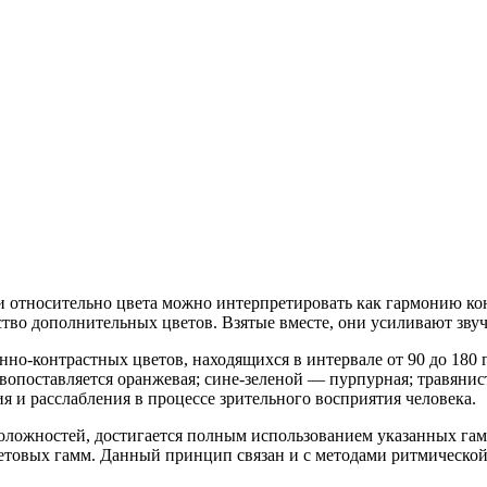
 относительно цвета можно интерпретировать как гармонию конт
ство дополнительных цветов. Взятые вместе, они усиливают звуч
нно-контрастных цветов,
находящихся в интервале от 90 до 180 
вопоставляется оранжевая; сине-зеленой — пурпурная; травяни
я и расслабления в процессе зрительного восприятия человека.
оположностей, достигается полным использованием указанных га
ветовых гамм. Данный принцип связан и с методами ритмическо