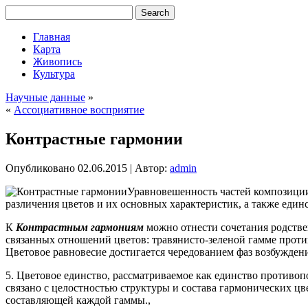
Главная
Карта
Живопись
Культура
Научные данные
»
«
Ассоциативное восприятие
Контрастные гармонии
Опубликовано
02.06.2015
|
Автор:
admin
Уравновешенность частей композиции
различения цветов и их основных характеристик, а также един
К
Контрастным гармониям
можно отнести сочетания родстве
связанных отношений цветов: травянисто-зеленой гамме проти
Цветовое равновесие достигается чередованием фаз возбуждени
5. Цветовое единство, рассматриваемое как единство против
связано с целостностью структуры и состава гармонических ц
составляющей каждой гаммы.,