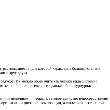
растных цветов, для которой характерна большая степень
ание друг друга.
градусов. Их можно обозначить как четыре вида системно
сто-зеленой — сине-зеленая и оранжевой — пурпурная.
мм или неполным — триад. Цветовое единство непосредственно
й организации цветовой композиции, а также количественной