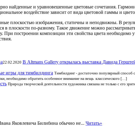
рно найденные и уравновешенные цветовые сочетания. Гармонию
ональное воздействие зависит от вида цветовой гаммы и цвето
нные плоскостью изображения, статичны и неподвижны. В резул
я в плоскости по-разному. Такое движение можно рассматривать в
у. При построении композиции эти свойства цвета необходимо у
ствия.
В Altmans Gallery открылась выставка Давида Герште
22.02.2020
ые игры для тимбилдинга
Тимбилдинг - достаточно популярный способ с
ки, необходимо обратить особенное внимание на вещь классического […]
сть
Природа творческой деятельности художника связана не только с его зри
 Ивана Яковлевича Билибина обычно не...
Читать»