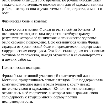
было необычным для того времени. Ее романтические связи
также стали источником вдохновения для её художественных
работ, в которых она изучала темы любви, страсти, измены и
боль.
Физическая боль и травмы:
Важную роль в жизни Фриды играла тяжёлая болезнь. В
шестилетнем возрасте она перенесла тяжёлую травму, в
результате которой её физическое и психическое здоровье
было серьёзно повреждено. Всю оставшуюся жизнь Фрида
страдала от хронической боли и периодически подвергалась
хирургическим операциям. Эта боль стала одним из основных
мотивов её творчества, находя отражение в её самопортретах
и других работах.
Политическая позиция:
Фрида была активной участницей политической жизни
Мексики, придерживаясь левых взглядов. Она поддерживала
коммунистические идеи и была близка к кругу левых
интеллектуалов и художников. Её политические взгляды
отражались в её творчестве, в котором она выражала свою
солидарность с трудящимися и борьбу против
несправедливости.