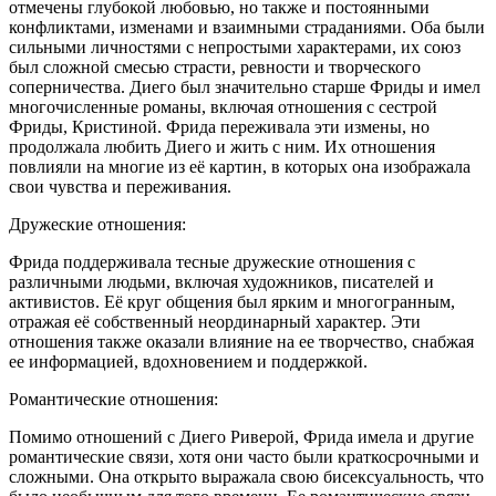
отмечены глубокой любовью, но также и постоянными
конфликтами, изменами и взаимными страданиями. Оба были
сильными личностями с непростыми характерами, их союз
был сложной смесью страсти, ревности и творческого
соперничества. Диего был значительно старше Фриды и имел
многочисленные романы, включая отношения с сестрой
Фриды, Кристиной. Фрида переживала эти измены, но
продолжала любить Диего и жить с ним. Их отношения
повлияли на многие из её картин, в которых она изображала
свои чувства и переживания.
Дружеские отношения:
Фрида поддерживала тесные дружеские отношения с
различными людьми, включая художников, писателей и
активистов. Её круг общения был ярким и многогранным,
отражая её собственный неординарный характер. Эти
отношения также оказали влияние на ее творчество, снабжая
ее информацией, вдохновением и поддержкой.
Романтические отношения:
Помимо отношений с Диего Риверой, Фрида имела и другие
романтические связи, хотя они часто были краткосрочными и
сложными. Она открыто выражала свою бисексуальность, что