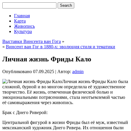
Главная
Карта
Живопись
Культура
Выставки Винсента ван Гога
»
«
Винсент ван Гог в 1880-х: эволюция стиля и тематики
Личная жизнь Фриды Кало
Опубликовано
07.09.2025
|
Автор:
admin
Личная жизнь Фриды Кало была
сложной, бурной и во многом определила её художественное
творчество. Её жизнь, отмеченная физической болью и
эмоциональными потрясениями, стала неотъемлемой частью
её самовыражения через живопись.
Брак с Диего Риверой:
Центральной фигурой в жизни Фриды был её муж, известный
мексиканский художник Диего Ривера. Их отношения были