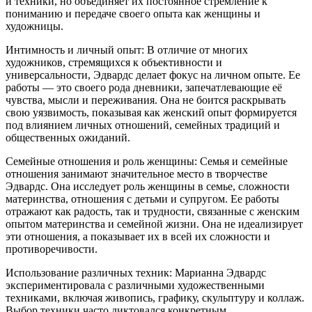
и техники, но объединяет их постоянное стремление к
пониманию и передаче своего опыта как женщины и
художницы.
Интимность и личный опыт: В отличие от многих
художников, стремящихся к объективности и
универсальности, Эдвардс делает фокус на личном опыте. Ее
работы — это своего рода дневники, запечатлевающие её
чувства, мысли и переживания. Она не боится раскрывать
свою уязвимость, показывая как женский опыт формируется
под влиянием личных отношений, семейных традиций и
общественных ожиданий.
Семейные отношения и роль женщины: Семья и семейные
отношения занимают значительное место в творчестве
Эдвардс. Она исследует роль женщины в семье, сложности
материнства, отношения с детьми и супругом. Ее работы
отражают как радость, так и трудности, связанные с женским
опытом материнства и семейной жизни. Она не идеализирует
эти отношения, а показывает их в всей их сложности и
противоречивости.
Использование различных техник: Марианна Эдвардс
экспериментировала с различными художественными
техниками, включая живопись, графику, скульптуру и коллаж.
Выбор техники часто диктовался конкретным