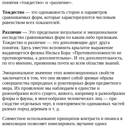
понятия «тождество» и «различие».
Тождество
— это одинаковость сторон и параметров
сравниваемых форм, которые характеризуются числовым
равенством всех показателей.
Различие —
Это предельное визуальное и эмоциональное
несходство сравниваемых форм по каким-либо признакам.
Тождество и различие — это дополняющие друг друга
понятия. Здесь уместно вспомнить крылатое выражение
выдающегося физика Нильса Бора: «Противоположности не
противоречивы, а дополнительны». И эта дополнительность,
по его мнению, применима почти ко всем областям знаний.
Эмоциональное значение этих композиционных свойств
заключается в том, что они являют собой зримые образы
совершенства природных и рукотворных форм предметного
мира. Их проявление мы наблюдаем в единстве и
разнообразии всего сущего, живого, например в разнообразии
флоры и фауны, в многообразии человеческих лиц — при
сходстве отдельных черт, в повторяемости одинаковых частей
разных пород деревьев и т. д.
Совместное использование принципов контраста и нюанса в
композиции позволяет нивелировать звучание одних