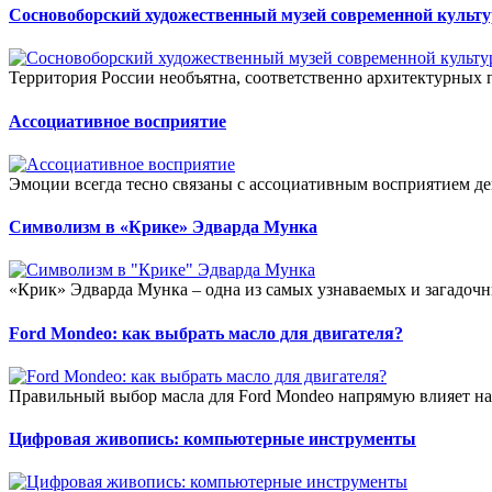
Сосновоборский художественный музей современной культу
Территория России необъятна, соответственно архитектурных п
Ассоциативное восприятие
Эмоции всегда тесно связаны с ассоциативным восприятием де
Символизм в «Крике» Эдварда Мунка
«Крик» Эдварда Мунка – одна из самых узнаваемых и загадочны
Ford Mondeo: как выбрать масло для двигателя?
Правильный выбор масла для Ford Mondeo напрямую влияет на э
Цифровая живопись: компьютерные инструменты