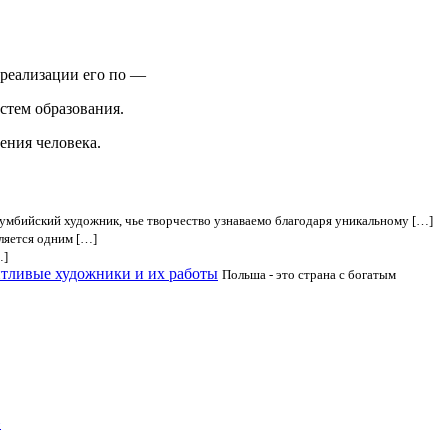
 реализации его по —
истем образования.
ния человека.
умбийский художник, чье творчество узнаваемо благодаря уникальному […]
вляется одним […]
…]
нтливые художники и их работы
Польша - это страна с богатым
»