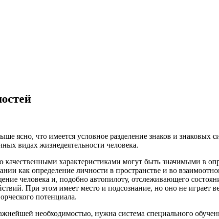
мостей
ыше ясно, что имеется условное разделение знаков и знаковых с
ичных видах жизнедеятельности человека.
го качественными характеристиками могут быть значимыми в о
ании как определение личности в пространстве и во взаимоотно
дение человека и, подобно автопилоту, отслеживающего состоя
твий. При этом имеет место и подсознание, но оно не играет в
ворческого потенциала.
 важнейшей необходимостью, нужна система специального обуче