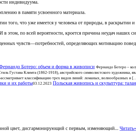
ости индивидуума.
плению в памяти усвоенного материала.
ии того, что уже имеется у человека от природы, в раскрытии и
 И в этом, по всей вероятности, кроется причина неудач наших с
денных чувств—потребностей, определяющих мотивацию поведе
Фернандо Ботеро: объем и форма в живописи
Фернандо Ботеро – кол
Стиль Густава Климта (1862-1918), австрийского символистского художника, я
рассматривает классификацию трех видов линий: ломаных, волнообразных и [
Польская живопись и скульптура: тала
03.12.2023
вной цвет, дисгармонирующий с первым, изменяющий...
Читать