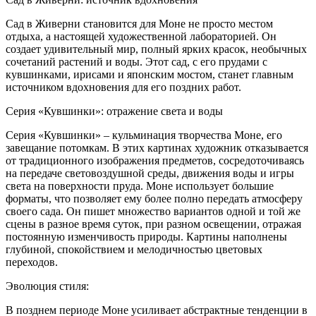
Сад в Живерни становится для Моне не просто местом
отдыха, а настоящей художественной лабораторией. Он
создает удивительный мир, полный ярких красок, необычных
сочетаний растений и воды. Этот сад, с его прудами с
кувшинками, ирисами и японским мостом, станет главным
источником вдохновения для его поздних работ.
Серия «Кувшинки»: отражение света и воды
Серия «Кувшинки» – кульминация творчества Моне, его
завещание потомкам. В этих картинах художник отказывается
от традиционного изображения предметов, сосредоточиваясь
на передаче световоздушной среды, движения воды и игры
света на поверхности пруда. Моне использует большие
форматы, что позволяет ему более полно передать атмосферу
своего сада. Он пишет множество вариантов одной и той же
сцены в разное время суток, при разном освещении, отражая
постоянную изменчивость природы. Картины наполнены
глубиной, спокойствием и мелодичностью цветовых
переходов.
Эволюция стиля:
В позднем периоде Моне усиливает абстрактные тенденции в