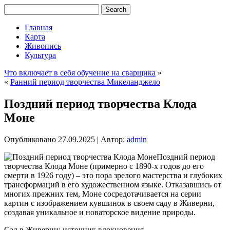
Главная
Карта
Живопись
Культура
Что включает в себя обучение на сварщика
»
«
Ранний период творчества Микеланджело
Поздний период творчества Клода
Моне
Опубликовано
27.09.2025
|
Автор:
admin
Поздний период
творчества Клода Моне (примерно с 1890-х годов до его
смерти в 1926 году) – это пора зрелого мастерства и глубоких
трансформаций в его художественном языке. Отказавшись от
многих прежних тем, Моне сосредотачивается на серии
картин с изображением кувшинок в своем саду в Живерни,
создавая уникальное и новаторское видение природы.
Сад в Живерни: источник вдохновения