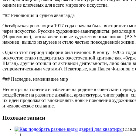
одним из ключевых для всего мирового искусства.
### Революция и судьба авангарда
Октябрьская революция 1917 года сначала была воспринята мн
через искусство. Русские художники-авангардисты: революция
(Наркомпрос), возглавляли новые художественные школы (ВХУ
наконец, вышло из музеев и стало частью повседневной жизни.
Однако этот период эйфории был недолог. К концу 1920-х годо
искусство стало подвергаться ожесточенной критике как «бу
Шагал), другие отошли от активной деятельности, либо были в
супрематическими чертами). Некоторые, как Павел Филонов с 
### Наследие, изменившее мир
Несмотря на гонения и забвение на родине в советский период,
воздействие на развитие дизайна, архитектуры, типографии, с
их идеи продолжают вдохновлять новые поколения художников.
и человеческое сознание.
Похожие записи
12.10.2
[…]