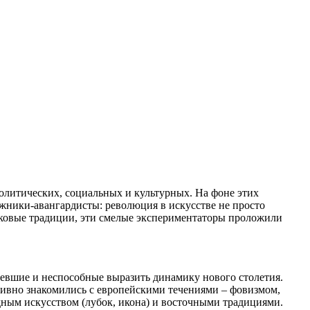
олитических, социальных и культурных. На фоне этих
ожники-авангардисты: революция в искусстве не просто
вековые традиции, эти смелые экспериментаторы проложили
ревшие и неспособные выразить динамику нового столетия.
ивно знакомились с европейскими течениями – фовизмом,
дным искусством (лубок, икона) и восточными традициями.