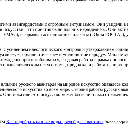
огими авангардистами с огромным энтузиазмом. Они увидели в 
 в искусстве – эти понятия были для них неразделимы. Они акт
ТЕМАС), оформляли агитационные плакаты («Окна РОСТА»), учас
в, с усилением идеологического контроля и утверждением социа
ржуазное», «формалистическое» и «непонятное народу». Многие
ынуждены приспосабливаться, создавая работы в рамках нового 
его «аналитическим искусством», продолжали работать, но их п
 влияние русского авангарда на мировое искусство оказалось ко
ценического искусства во всем мире. Сегодня работы русских а
 Они показали, что искусство может быть не только отражением
Как подобрать разные виды дверей для квартиры
024
Выбор дверей 