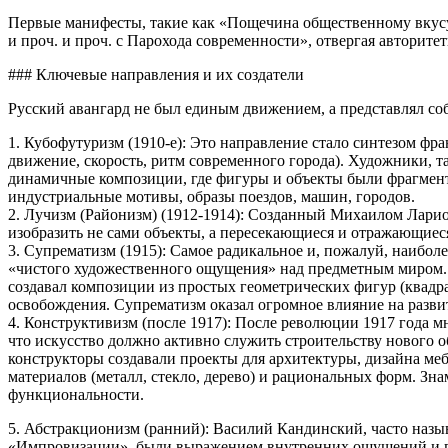
Первые манифесты, такие как «Пощечина общественному вкусу
и проч. и проч. с Парохода современности», отвергая авторите
### Ключевые направления и их создатели
Русский авангард не был единым движением, а представлял с
1. Кубофутуризм (1910-е): Это направление стало синтезом фр
движение, скорость, ритм современного города). Художники, 
динамичные композиции, где фигуры и объекты были фрагменти
индустриальные мотивы, образы поездов, машин, городов.
2. Лучизм (Районизм) (1912-1914): Созданный Михаилом Лари
изобразить не сами объекты, а пересекающиеся и отражающиеся
3. Супрематизм (1915): Самое радикальное и, пожалуй, наибо
«чистого художественного ощущения» над предметным миром. «
создавал композиции из простых геометрических фигур (квадра
освобождения. Супрематизм оказал огромное влияние на развит
4. Конструктивизм (после 1917): После революции 1917 года 
что искусство должно активно служить строительству нового о
конструкторы создавали проекты для архитектуры, дизайна меб
материалов (металл, стекло, дерево) и рациональных форм. З
функциональности.
5. Абстракционизм (ранний): Василий Кандинский, часто назы
«Импровизации», были выражением внутренних ощущений и пер