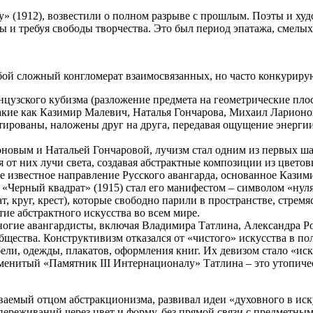
» (1912), возвестили о полном разрыве с прошлым. Поэты и ху
ты и требуя свободы творчества. Это был период эпатажа, смелы
обой сложный конгломерат взаимосвязанных, но часто конкурир
анцузского кубизма (разложение предмета на геометрические пло
такие как Казимир Малевич, Наталья Гончарова, Михаил Ларионо
рованы, наложены друг на друга, передавая ощущение энергии 
оновым и Натальей Гончаровой, лучизм стал одним из первых ш
 от них лучи света, создавая абстрактные композиции из цвето
лее известное направление Русского авангарда, основанное Каз
Черный квадрат» (1915) стал его манифестом – символом «нуля 
т, круг, крест), которые свободно парили в пространстве, стре
ие абстрактного искусства во всем мире.
многие авангардисты, включая Владимира Татлина, Александра Р
бщества. Конструктивизм отказался от «чистого» искусства в п
ели, одежды, плакатов, оформления книг. Их девизом стало «ис
наменитый «Памятник III Интернационалу» Татлина – это утопи
ваемый отцом абстракционизма, развивал идеи «духовного в иск
еживаний через цвет и форму, без прямой связи с предметным 