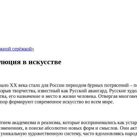
ужной серёжкой»
люция в искусстве
чало XX века стало для России периодом бурных потрясений – п
зрыв творчества, известный как Русский авангард. Русские худ
тва, его назначение и место в жизни человека. Отвергая много
 пор формируют современное искусство во всем мире.
ятием академизма и реализма, которые воспринимались как уста
зменениях, в поиске абсолютно новых форм и смыслов. Они акт
, уникальную художественную систему, часто вдохновляясь наро