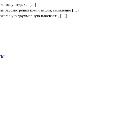
или зону отдыха. […]
ие рассмотрения композиции, выявление […]
 реальную двухмерную плоскость, […]
ть»