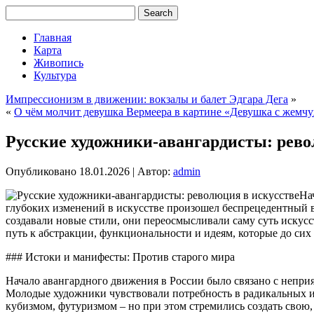
Главная
Карта
Живопись
Культура
Импрессионизм в движении: вокзалы и балет Эдгара Дега
»
«
О чём молчит девушка Вермеера в картине «Девушка с жемч
Русские художники-авангардисты: рево
Опубликовано
18.01.2026
|
Автор:
admin
На
глубоких изменений в искусстве произошел беспрецедентный в
создавали новые стили, они переосмысливали саму суть искусс
путь к абстракции, функциональности и идеям, которые до сих
### Истоки и манифесты: Против старого мира
Начало авангардного движения в России было связано с непри
Молодые художники чувствовали потребность в радикальных и
кубизмом, футуризмом – но при этом стремились создать свою