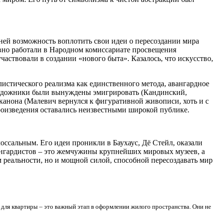
ней возможность воплотить свои идеи о пересоздании мира
ивно работали в Народном комиссариате просвещения
твовали в создании «нового быта». Казалось, что искусство,
листического реализма как единственного метода, авангардное
 художники были вынуждены эмигрировать (Кандинский,
канона (Малевич вернулся к фигуративной живописи, хоть и с
роизведения оставались неизвестными широкой публике.
лоссальным. Его идеи проникли в Баухаус, Дё Стейл, оказали
вангардистов – это жемчужины крупнейших мировых музеев, а
 реальности, но и мощной силой, способной пересоздавать мир
для квартиры – это важный этап в оформлении жилого пространства. Они не