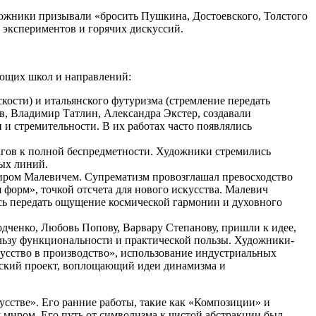
дожники призывали «бросить Пушкина, Достоевского, Толстого
х экспериментов и горячих дискуссий.
ующих школ и направлений:
скости) и итальянского футуризма (стремление передать
в, Владимир Татлин, Александра Экстер, создавали
и стремительности. В их работах часто появлялись
агов к полной беспредметности. Художники стремились
вых линий.
имиром Малевичем. Супрематизм провозглашал превосходство
форм», точкой отсчета для нового искусства. Малевич
мясь передать ощущение космической гармонии и духовного
одченко, Любовь Попову, Варвару Степанову, пришли к идее,
ользу функциональности и практической пользы. Художники-
кусство в производство», использование индустриальных
ческий проект, воплощающий идеи динамизма и
усстве». Его ранние работы, такие как «Композиции» и
миром. Его путь от символизма к чистой абстракции был