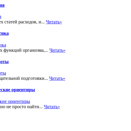
тия
 статей расходов, и...
Читать»
тика
х функций организма,...
Читать»
боты
ательной подготовки...
Читать»
еские ориентиры
но не просто найти...
Читать»