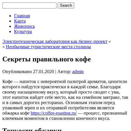
Главная
Карта
Живопись
Культура
Электротехническая лаборатория как бизнес-проект
»
«
Необычные туристические места столицы
Секреты правильного кофе
Опубликовано
27.01.2020
|
Автор:
admin
Кофе — напиток с невероятной палитрой ароматов, ценители
которого найдутся практически в каждой семье. Благодаря
своему насыщенному вкусу, который просто сводит с ума,
этот напиток найдет себе место, как на семейном завтраке, так
и в самых дорогих ресторанах. Основным этапом перед
упаковкой зерен и их отправкой потребителям является
обжарка кофе
https://coffee-roasting.ru/
— процесс, признанный
ключевым моментом в становлении конечного вкуса.
Тонкости обжарки