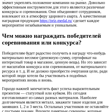
значит укреплять положение компании на рынке. Довольно
эффективным инструментом для этого являются различные
конкурсы и соревнования. Они объединяют сотрудников,
вовлекают их в атмосферу здорового азарта. А качественная
наградная продукция
https://priz-medal.ru/
сделает каждое
мероприятие незабываемым и уникальным.
Чем можно награждать победителей
соревнования или конкурса?
Победителям будет радостно получить в награду что-нибудь
материально весомое (денежную сумму, сертификат на
интересный товар в магазине, ценную вещь). Но это зависит
от масштабов конкурса или соревнования, от материального
ресурса и т. д. И не должно приобрести очертания цели, ради
которой люди хотели бы участвовать в подобных
мероприятиях вновь и вновь.
Гораздо важней запечатлеть факт успеха выразительным
презентом — статуэткой или кубком. Их сегодня
изготавливают из самых разных материалов. Наиболее
долговечным является металл, закажите такие изделия для
занявших 1, 2 и 3 места. Остальных участников не оставляйте
с пустыми руками. Вручите памятные сувениры, которые