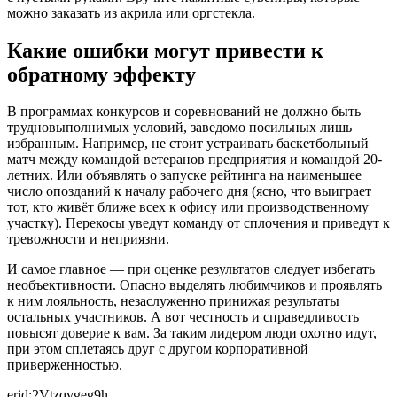
можно заказать из акрила или оргстекла.
Какие ошибки могут привести к
обратному эффекту
В программах конкурсов и соревнований не должно быть
трудновыполнимых условий, заведомо посильных лишь
избранным. Например, не стоит устраивать баскетбольный
матч между командой ветеранов предприятия и командой 20-
летних. Или объявлять о запуске рейтинга на наименьшее
число опозданий к началу рабочего дня (ясно, что выиграет
тот, кто живёт ближе всех к офису или производственному
участку). Перекосы уведут команду от сплочения и приведут к
тревожности и неприязни.
И самое главное — при оценке результатов следует избегать
необъективности. Опасно выделять любимчиков и проявлять
к ним лояльность, незаслуженно принижая результаты
остальных участников. А вот честность и справедливость
повысят доверие к вам. За таким лидером люди охотно идут,
при этом сплетаясь друг с другом корпоративной
приверженностью.
erid:2Vtzqvgeg9h