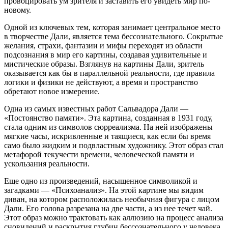
провоцировать ум зрителя и заставить его увидеть мир по-
новому.
Одной из ключевых тем, которая занимает центральное место
в творчестве Дали, является тема бессознательного. Сокрытые
желания, страхи, фантазии и мифы переходят из области
подсознания в мир его картины, создавая удивительные и
мистические образы. Взглянув на картины Дали, зритель
оказывается как бы в параллельной реальности, где правила
логики и физики не действуют, а время и пространство
обретают новое измерение.
Одна из самых известных работ Сальвадора Дали —
«Постоянство памяти». Эта картина, созданная в 1931 году,
стала одним из символов сюрреализма. На ней изображены
мягкие часы, искривленные и таящиеся, как если бы время
само было жидким и подвластным художнику. Этот образ стал
метафорой текучести времени, человеческой памяти и
ускользания реальности.
Еще одно из произведений, насыщенное символикой и
загадками — «Психоанализ». На этой картине мы видим
диван, на котором расположилась необычная фигура с лицом
Дали. Его голова разрезана на две части, а из нее течет чай.
Этот образ можно трактовать как аллюзию на процесс анализа
сновидений и раскрытия глубин бессознательного у человека.