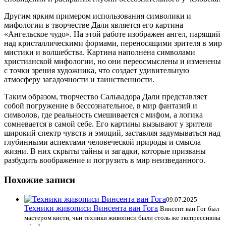
Другим ярким примером использования символики и
мифологии в творчестве Дали является его картина
«Ангельское чудо». На этой работе изображен ангел, парящий
над кристаллическими формами, переносящими зрителя в мир
мистики и волшебства. Картина наполнена символами
христианской мифологии, но они переосмыслены и изменены
с точки зрения художника, что создает удивительную
атмосферу загадочности и таинственности.
Таким образом, творчество Сальвадора Дали представляет
собой погружение в бессознательное, в мир фантазий и
символов, где реальность смешивается с мифом, а логика
сомневается в самой себе. Его картины вызывают у зрителя
широкий спектр чувств и эмоций, заставляя задумываться над
глубинными аспектами человеческой природы и смысла
жизни. В них скрыты тайны и загадки, которые призваны
разбудить воображение и погрузить в мир неизведанного.
Похожие записи
09.07.2025
Техники живописи Винсента ван Гога
Винсент ван Гог был
мастером кисти, чьи техники живописи были столь же экспрессивны