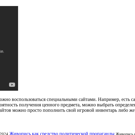
 можно воспользоваться специальными сайтами. Например, есть с
ятность получения ценного предмета, можно выбрать определен
айтов можно просто пополнить свой игровой инвентарь либо же 
Живопись как средство политической пропаганды
.2024
Живопись я