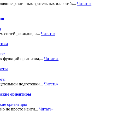
лияние различных зрительных иллюзий:...
Читать»
тия
 статей расходов, и...
Читать»
тика
х функций организма,...
Читать»
боты
ательной подготовки...
Читать»
еские ориентиры
но не просто найти...
Читать»