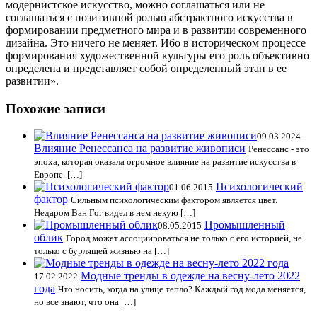
модернистское искусство, можно соглашаться или не
соглашаться с позитивной ролью абстрактного искусства в
формировании предметного мира и в развитии современного
дизайна. Это ничего не меняет. Ибо в историческом процессе
формирования художественной культуры его роль объективно
определена и представляет собой определенный этап в ее
развитии».
Похожие записи
09.03.2024
Влияние Ренессанса на развитие живописи
Ренессанс - это
эпоха, которая оказала огромное влияние на развитие искусства в
Европе. […]
Психологический
01.06.2015
фактор
Сильным психологическим фактором является цвет.
Недаром Ван Гог видел в нем некую […]
Промышленный
08.05.2015
облик
Город может ассоциироваться не только с его историей, не
только с бурлящей жизнью на […]
Модные тренды в одежде на весну-лето 2022
17.02.2022
года
Что носить, когда на улице тепло? Каждый год мода меняется,
но все знают, что она […]