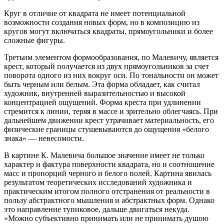
Круг в отличие от квадрата не имеет потенциальной
возможности создания новых форм, но в композицию из
кругов могут включаться квадраты, прямоугольники и более
сложные фигуры.
Третьим элементом формообразования, по Малевичу, является
крест, который получается из двух прямоугольников за счет
поворота одного из них вокруг оси. По тональности он может
быть черным или белым. Эта форма обладает, как считал
художник, внутренней выразительностью и высокой
концентрацией ощущений. Форма креста при удлинении
стремится к линии, теряя в массе и зрительно облегчаясь. При
дальнейшем движении крест утрачивает материальность, его
физические границы стушевываются до ощущения «белого
знака» — невесомости.
В картине К. Малевича большое значение имеет не только
характер и фактура поверхности квадрата, но и соотношение
масс и пропорций черного и белого полей. Картина явилась
результатом теоретических исследований художника и
практическим итогом полного отстранения от реальности в
пользу абстрактного мышления и абстрактных форм. Однако
это направление тупиковое, дальше двигаться некуда.
«Можно субъективно принимать или не принимать душою