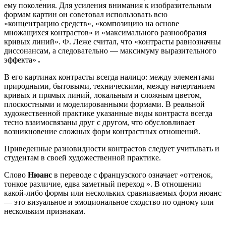
ему поколения. Для усиления внимания к изобразительным
формам картин он советовал использовать всю
«концентрацию средств», «композицию на основе
множащихся контрастов» и «максимального разнообразия
кривых линий». Ф. Леже считал, что «контрасты равнозначны
диссонансам, а следовательно — максимуму выразительного
эффекта»
.
В его картинах контрасты всегда налицо: между элементами
природными, бытовыми, техническими, между начертанием
кривых и прямых линий, локальным и сложным цветом,
плоскостными и моделированными формами. В реальной
художественной практике указанные виды контраста всегда
тесно взаимосвязаны друг с другом, что обусловливает
возникновение сложных форм контрастных отношений.
Приведенные разновидности контрастов следует учитывать и
студентам в своей художественной практике.
Слово
Нюанс
в переводе с французского означает «оттенок,
тонкое различие, едва заметный переход ». В отношении
какой-либо формы или нескольких сравниваемых форм нюанс
— это визуальное и эмоциональное сходство по одному или
нескольким признакам.