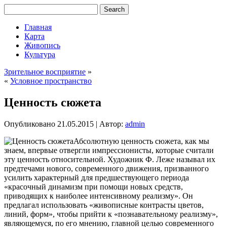
Главная
Карта
Живопись
Культура
Зрительное восприятие
»
«
Условное пространство
Ценность сюжета
Опубликовано
21.05.2015
|
Автор:
admin
Абсолютную ценность сюжета, как мы
знаем, впервые отвергли импрессионисты, которые считали
эту ценность относительной. Художник Ф. Леже называл их
предтечами нового, современного движения, призванного
усилить характерный для предшествующего периода
«красочный динамизм при помощи новых средств,
приводящих к наиболее интенсивному реализму». Он
предлагал использовать «живописные контрасты цветов,
линий, форм»,
чтобы прийти к «познавательному реализму»,
являющемуся, по его мнению, главной целью современного