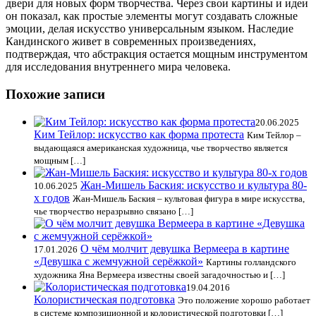
двери для новых форм творчества. Через свои картины и идеи
он показал, как простые элементы могут создавать сложные
эмоции, делая искусство универсальным языком. Наследие
Кандинского живет в современных произведениях,
подтверждая, что абстракция остается мощным инструментом
для исследования внутреннего мира человека.
Похожие записи
20.06.2025
Ким Тейлор: искусство как форма протеста
Ким Тейлор –
выдающаяся американская художница, чье творчество является
мощным […]
Жан-Мишель Баския: искусство и культура 80-
10.06.2025
х годов
Жан-Мишель Баския – культовая фигура в мире искусства,
чье творчество неразрывно связано […]
О чём молчит девушка Вермеера в картине
17.01.2026
«Девушка с жемчужной серёжкой»
Картины голландского
художника Яна Вермеера известны своей загадочностью и […]
19.04.2016
Колористическая подготовка
Это положение хорошо работает
в системе композиционной и колористической подготовки […]