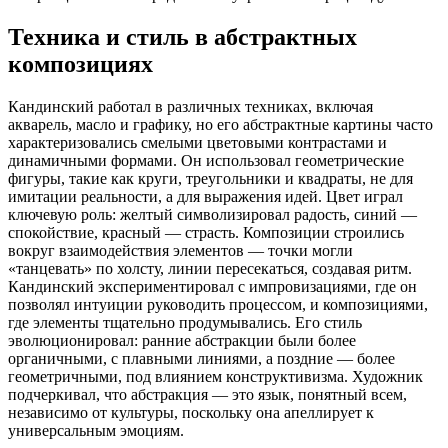
Техника и стиль в абстрактных
композициях
Кандинский работал в различных техниках, включая
акварель, масло и графику, но его абстрактные картины часто
характеризовались смелыми цветовыми контрастами и
динамичными формами. Он использовал геометрические
фигуры, такие как круги, треугольники и квадраты, не для
имитации реальности, а для выражения идей. Цвет играл
ключевую роль: желтый символизировал радость, синий —
спокойствие, красный — страсть. Композиции строились
вокруг взаимодействия элементов — точки могли
«танцевать» по холсту, линии пересекаться, создавая ритм.
Кандинский экспериментировал с импровизациями, где он
позволял интуиции руководить процессом, и композициями,
где элементы тщательно продумывались. Его стиль
эволюционировал: ранние абстракции были более
органичными, с плавными линиями, а поздние — более
геометричными, под влиянием конструктивизма. Художник
подчеркивал, что абстракция — это язык, понятный всем,
независимо от культуры, поскольку она апеллирует к
универсальным эмоциям.