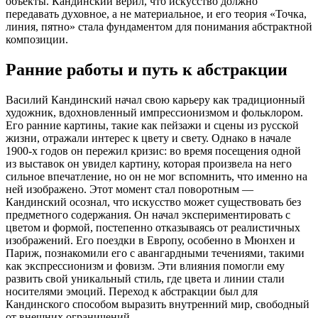
объекты. Кандинский верил, что искусство должно
передавать духовное, а не материальное, и его теория «Точка,
линия, пятно» стала фундаментом для понимания абстрактной
композиции.
Ранние работы и путь к абстракции
Василий Кандинский начал свою карьеру как традиционный
художник, вдохновленный импрессионизмом и фольклором.
Его ранние картины, такие как пейзажи и сцены из русской
жизни, отражали интерес к цвету и свету. Однако в начале
1900-х годов он пережил кризис: во время посещения одной
из выставок он увидел картину, которая произвела на него
сильное впечатление, но он не мог вспомнить, что именно на
ней изображено. Этот момент стал поворотным —
Кандинский осознал, что искусство может существовать без
предметного содержания. Он начал экспериментировать с
цветом и формой, постепенно отказываясь от реалистичных
изображений. Его поездки в Европу, особенно в Мюнхен и
Париж, познакомили его с авангардными течениями, такими
как экспрессионизм и фовизм. Эти влияния помогли ему
развить свой уникальный стиль, где цвета и линии стали
носителями эмоций. Переход к абстракции был для
Кандинского способом выразить внутренний мир, свободный
от внешних ограничений.