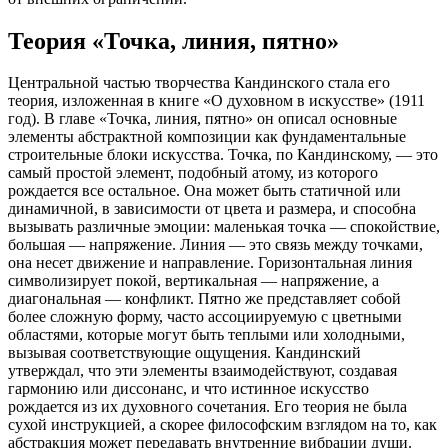
Теория «Точка, линия, пятно»
Центральной частью творчества Кандинского стала его
теория, изложенная в книге «О духовном в искусстве» (1911
год). В главе «Точка, линия, пятно» он описал основные
элементы абстрактной композиции как фундаментальные
строительные блоки искусства. Точка, по Кандинскому, — это
самый простой элемент, подобный атому, из которого
рождается все остальное. Она может быть статичной или
динамичной, в зависимости от цвета и размера, и способна
вызывать различные эмоции: маленькая точка — спокойствие,
большая — напряжение. Линия — это связь между точками,
она несет движение и направление. Горизонтальная линия
символизирует покой, вертикальная — напряжение, а
диагональная — конфликт. Пятно же представляет собой
более сложную форму, часто ассоциируемую с цветными
областями, которые могут быть теплыми или холодными,
вызывая соответствующие ощущения. Кандинский
утверждал, что эти элементы взаимодействуют, создавая
гармонию или диссонанс, и что истинное искусство
рождается из их духовного сочетания. Его теория не была
сухой инструкцией, а скорее философским взглядом на то, как
абстракция может передавать внутренние вибрации души.