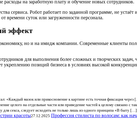
е расходы на заработную плату и обучение новых сотрудников.
ва сервиса. Робот работает по заданной программе, не устаёт и
от времени суток или загруженности персонала.
ый эффект
а экономику, но и на имидж компании. Современные клиенты по
отрудников для выполнения более сложных и творческих задач,
ет укреплению позиций бизнеса в условиях высокой конкуренци
ал: «Каждый мазок или прикосновение к картине есть точная фиксация через 
нение целого на отдельные части или приведение частей к целому связано с та
 для секса, следует исходить не только лишь из одного принципа «В быту […]
Профессия стилиста по волосам: как нач
27.12.2025