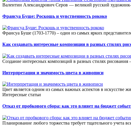
Валентин Александрович Серов — великий русский художник-п
Франсуа Буше: Роскошь и чувственность рококо
Франсуа Буше (1703-1770) – один из самых ярких представител
Как создавать интересные композиции в разных стилях рис
Создание интересных композиций в разных стилях рисования —
Интерпретация и значимость цвета в живописи
Цвет является одним из самых важных аспектов в искусстве ж
Интересные статьи
Отказ от пробкового сбора: как это влияет на бюджет собы
Планирование любого торжества требует тщательного учета всех