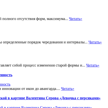
й полного отсутствия форм, максимума...
Читать»
ы определенные порядок чередования и интервалы...
Читать»
авляет собой процесс изменения старой формы и...
Читать»
енность
инновации от икон до авангарда....
Читать»
й в картине Валентина Серова «Девочка с персиками»