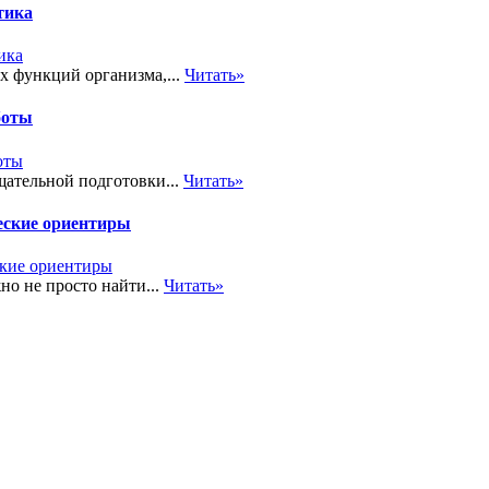
тика
х функций организма,...
Читать»
боты
ательной подготовки...
Читать»
еские ориентиры
но не просто найти...
Читать»