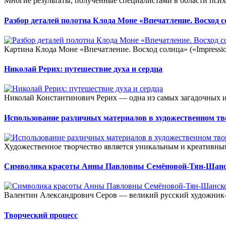
Многие результаты, полученные специалистами в области псих
Разбор деталей полотна Клода Моне «Впечатление. Восход 
Картина Клода Моне «Впечатление. Восход солнца» («Impression, 
Николай Рерих: путешествие духа и сердца
Николай Константинович Рерих — одна из самых загадочных и
Использование различных материалов в художественном тв
Художественное творчество является уникальным и креативным
Символика красоты Анны Павловны Семёновой-Тян-Шанско
Валентин Александрович Серов — великий русский художник-п
Творческий процесс