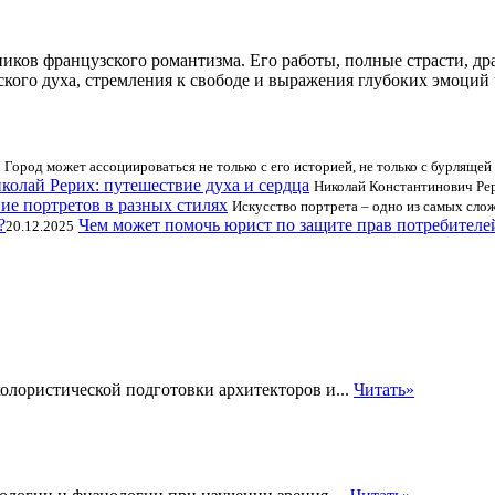
иков французского романтизма. Его работы, полные страсти, др
ского духа, стремления к свободе и выражения глубоких эмоций 
Город может ассоциироваться не только с его историей, не только с бурлящей
колай Рерих: путешествие духа и сердца
Николай Константинович Рер
ие портретов в разных стилях
Искусство портрета – одно из самых сл
Чем может помочь юрист по защите прав потребителе
20.12.2025
олористической подготовки архитекторов и...
Читать»