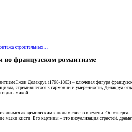
монтажа строительных…
м во французском романтизме
Эжен Делакруа (1798-1863) – ключевая фигура французс
сицизма, стремившегося к гармонии и умеренности, Делакруа от
й и динамикой.
тоявшимся академическим канонам своего времени. Он отвергал
е мазки кисти. Его картины – это визуализация страстей, драм