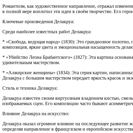
Романтизм, как художественное направление, отражал изменени
в полной мере воплотил эти идеи в своём творчестве. Его герои
Ключевые произведения Делакруа:
Среди наиболее известных работ Делакруа:
* «Свобода, ведущая народ» (1830): Это грандиозное полотно
композиция, яркие цвета и эмоциональная насыщенность дела
* «Убийство Леона Брабантского» (1827): Эта картина основан
удивительным мастерством.
* «Алжирские женщины» (1834): Эта серия картин, написанны
Делакруа с большим мастерством передает яркость красок и эк
Стиль и техника Делакруа:
Делакруа известен своим виртуозным владением кистью, смел
изображаемых сцен. Его композиции часто бывают асимметрич
Влияние Делакруа на искусство:
Делакруа оказал огромное влияние на последующее развитие ж
определяя направление в французском и европейском искусстве