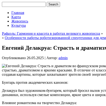
Главная
Карта
Живопись
Культура
Рафаэль: Гармония и красота в работах великого живописца
»
«
Особенности работы роботизированной спецтехники для де
Евгений Делакруа: Страсть и драматиз
Опубликовано
26.05.2025
|
Автор:
admin
страстью, драматизмом и яркими красками. В отличие от клас
создавая картины, которые захватывают зрителя своей энергие
Бунтарь против академических канонов:
Делакруа был художником-бунтарем, который бросил вызов ус
динамики, используя смелые композиции, яркие цвета и широки
Влияние романтизма на творчество Делакруа: