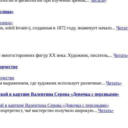
ологии и физиологии при изучении зрения,...
Читать»
солнца»
soleil levant»), созданная в 1872 году, знаменует начало...
Читат
 многосторонних фигур XX века. Художник, писатель,...
Читать
орчестве
 выражением, где художник использует различные...
Читать»
й в картине Валентина Серова «Девочка с персиками»
ортретист, чьё мастерство получило широкую...
Читать»