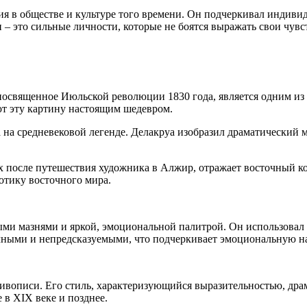
я в обществе и культуре того времени. Он подчеркивал индивид
 – это сильные личности, которые не боятся выражать свои чувст
, посвященное Июльской революции 1830 года, является одним 
ют эту картину настоящим шедевром.
а на средневековой легенде. Делакруа изобразил драматический 
х после путешествия художника в Алжир, отражает восточный к
зотику восточного мира.
ыми мазнями и яркой, эмоциональной палитрой. Он использовал
ными и непредсказуемыми, что подчеркивает эмоциональную на
ивописи. Его стиль, характеризующийся выразительностью, дра
 в XIX веке и позднее.