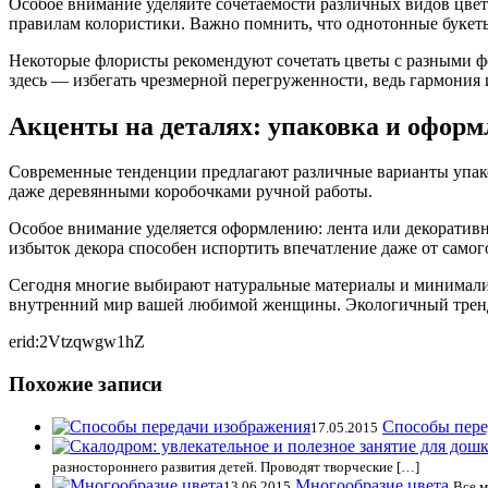
Особое внимание уделяйте сочетаемости различных видов цвет
правилам колористики. Важно помнить, что однотонные букеты
Некоторые флористы рекомендуют сочетать цветы с разными ф
здесь — избегать чрезмерной перегруженности, ведь гармония и
Акценты на деталях: упаковка и оформ
Современные тенденции предлагают различные варианты упако
даже деревянными коробочками ручной работы.
Особое внимание уделяется оформлению: лента или декоративн
избыток декора способен испортить впечатление даже от самого
Сегодня многие выбирают натуральные материалы и минимали
внутренний мир вашей любимой женщины. Экологичный тренд п
erid:2Vtzqwgw1hZ
Похожие записи
Способы пере
17.05.2015
разностороннего развития детей. Проводят творческие […]
Многообразие цвета
13.06.2015
Все м