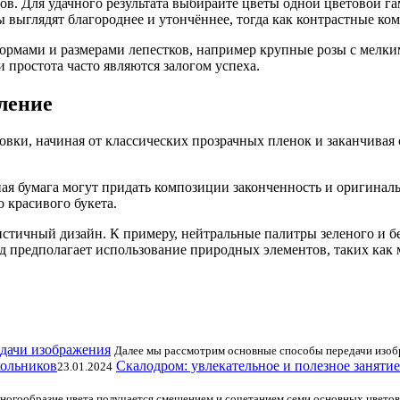
ов. Для удачного результата выбирайте цветы одной цветовой г
 выглядят благороднее и утончённее, тогда как контрастные ко
ормами и размерами лепестков, например крупные розы с мелки
 простота часто являются залогом успеха.
ление
вки, начиная от классических прозрачных пленок и заканчива
ая бумага могут придать композиции законченность и оригиналь
 красивого букета.
стичный дизайн. К примеру, нейтральные палитры зеленого и 
редполагает использование природных элементов, таких как мо
дачи изображения
Далее мы рассмотрим основные способы передачи изобр
Скалодром: увлекательное и полезное заняти
23.01.2024
ногообразие цвета получается смешением и сочетанием семи основных цветов