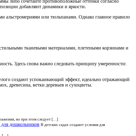
аммы либо сочетайте противоположные оттенки согласно
мпозиции добавляют динамики и яркости.
ми альстромериями или тюльпанами. Однако главное правило
я стильными тканевыми материалами, плетеными корзинами и
ность. Здесь снова важно следовать принципу умеренности:
белого создают успокаивающий эффект, идеально отражающий
х, древесина, ветки деревьев и сухоцветы.
ажения, но при этом следует […]
е для дошкольников
В детских садах создают условия для
, […]