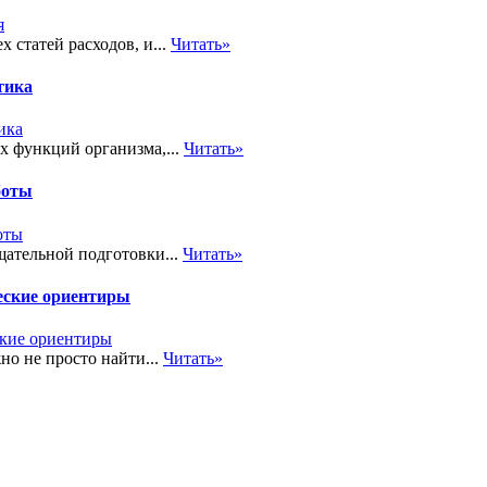
 статей расходов, и...
Читать»
тика
х функций организма,...
Читать»
боты
ательной подготовки...
Читать»
еские ориентиры
но не просто найти...
Читать»