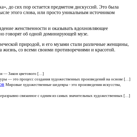
», до сих пор остается предметом дискуссий. Это была
смысле этого слова, или просто уникальным источником
видение женственности и оказывать вдохновляющее
ьно говорят об одной доминирующей музе.
овеческой природой, и его музами стали различные женщины,
а жизнь, со всеми своими противоречиями и красотой.
и — Закон цветового […]
туры — это процесс создания художественных произведений на основе […]
ов
Мировые художественные шедевры - это произведения искусства,
неразрывно связанное с одним из самых значительных художественных […]