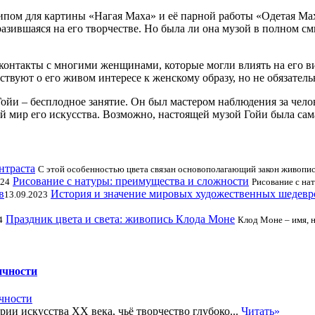
ом для картины «Нагая Маха» и её парной работы «Одетая Маха
тразившаяся на его творчестве. Но была ли она музой в полном 
контакты с многими женщинами, которые могли влиять на его 
твуют о его живом интересе к женскому образу, но не обязател
 Гойи – бесплодное занятие. Он был мастером наблюдения за чел
й мир его искусства. Возможно, настоящей музой Гойи была сам
нтраста
С этой особенностью цвета связан основополагающий закон живопис
Рисование с натуры: преимущества и сложности
024
Рисование с на
История и значение мировых художественных шедевр
13.09.2023
Праздник цвета и света: живопись Клода Моне
4
Клод Моне – имя, 
ичности
ии искусства XX века, чьё творчество глубоко...
Читать»