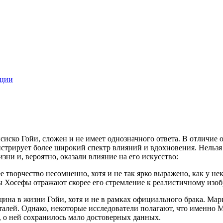
ации
сиско Гойи, сложен и не имеет однозначного ответа. В отличие
трирует более широкий спектр влияний и вдохновения. Нельзя
ни и, вероятно, оказали влияние на его искусство:
е творчество несомненно, хотя и не так ярко выражено, как у не
ты Хосефы отражают скорее его стремление к реалистичному изо
ина в жизни Гойи, хотя и не в рамках официального брака. Мари
талей. Однако, некоторые исследователи полагают, что именно 
 о ней сохранилось мало достоверных данных.