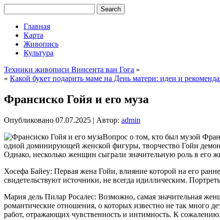
Главная
Карта
Живопись
Культура
Техники живописи Винсента ван Гога
»
«
Какой букет подарить маме на День матери: идеи и рекоменд
Франсиско Гойя и его муза
Опубликовано
07.07.2025
|
Автор:
admin
Вопрос о том, кто был музой Фран
одной доминирующей женской фигуры, творчество Гойи демонс
Однако, несколько женщин сыграли значительную роль в его жиз
Хосефа Байеу: Первая жена Гойи, влияние которой на его ранне
свидетельствуют источники, не всегда идиллическим. Портре
Мария дель Пилар Росалес: Возможно, самая значительная женщ
романтические отношения, о которых известно не так много де
работ, отражающих чувственность и интимность. К сожалению,