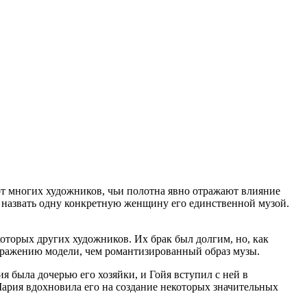
 от многих художников, чьи полотна явно отражают влияние
 назвать одну конкретную женщину его единственной музой.
которых других художников. Их брак был долгим, но, как
бражению модели, чем романтизированный образ музы.
я была дочерью его хозяйки, и Гойя вступил с ней в
Мария вдохновила его на создание некоторых значительных