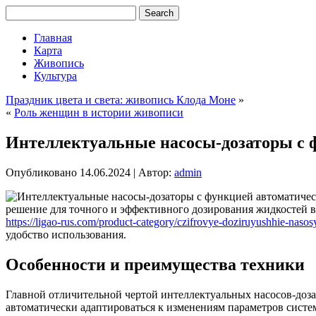
Главная
Карта
Живопись
Культура
Праздник цвета и света: живопись Клода Моне
»
«
Роль женщин в истории живописи
Интеллектуальные насосы-дозаторы с 
Опубликовано
14.06.2024
|
Автор:
admin
решение для точного и эффективного дозирования жидкостей в
https://ligao-rus.com/product-category/czifrovye-doziruyushhie-naso
удобство использования.
Особенности и преимущества техники
Главной отличительной чертой интеллектуальных насосов-доза
автоматически адаптироваться к изменениям параметров системы