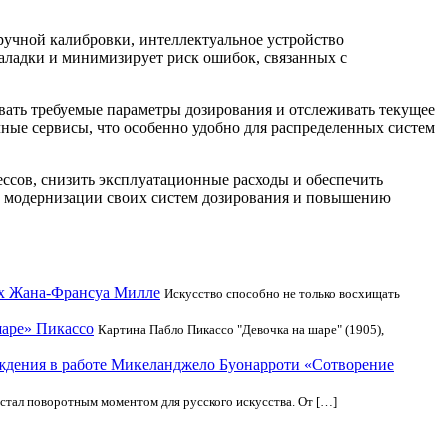
ручной калибровки, интеллектуальное устройство
наладки и минимизирует риск ошибок, связанных с
вать требуемые параметры дозирования и отслеживать текущее
ные сервисы, что особенно удобно для распределенных систем
ссов, снизить эксплуатационные расходы и обеспечить
 к модернизации своих систем дозирования и повышению
ах Жана-Франсуа Милле
Искусство способно не только восхищать
шаре» Пикассо
Картина Пабло Пикассо "Девочка на шаре" (1905),
ждения в работе Микеланджело Буонарроти «Сотворение
 стал поворотным моментом для русского искусства. От […]