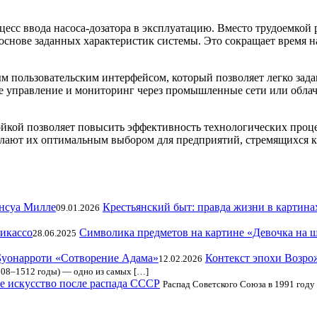
есс ввода насоса-дозатора в эксплуатацию. Вместо трудоемкой 
основе заданных характеристик системы. Это сокращает время 
 пользовательским интерфейсом, который позволяет легко зада
е управление и мониторинг через промышленные сети или облач
йкой позволяет повысить эффективность технологических проце
делают их оптимальным выбором для предприятий, стремящихся
Крестьянский быт: правда жизни в картин
09.01.2026
Символика предметов на картине «Девочка на 
28.06.2025
Контекст эпохи Возро
12.02.2026
08–1512 годы) — одно из самых […]
е искусство после распада СССР
Распад Советского Союза в 1991 году