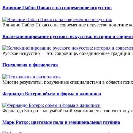
Влияние Пабло Пикассо на современное искусство
Влияние Пабло Пикассо на современное искусство поистине ко
Коллекционирование русского искусства: история и соврем
Русское искусство — это сокровище, объединяющее традиции и 
Психология и физиология
Многие результаты, полученные специалистами в области псих
Фернандо Ботеро: объем и форма в живописи
Фернандо Ботеро – колумбийский художник, чье творчество уз
Марк Ротко: цветовые поля и эмоциональная глубина