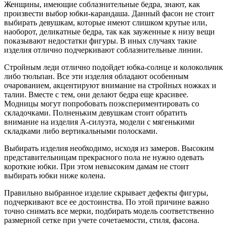
Женщины, имеющие соблазнительные бедра, знают, как
произвести выбор юбки-карандаша. Данный фасон не стоит
выбирать девушкам, которые имеют слишком крутые или,
наоборот, деликатные бедра, так как зауженные к низу вещи
показывают недостатки фигуры. В иных случаях такие
изделия отлично подчеркивают соблазнительные линии.
Стройным леди отлично подойдет юбка-солнце и колокольчик
либо тюльпан. Все эти изделия обладают особенным
очарованием, акцентируют внимание на стройных ножках и
талии. Вместе с тем, они делают бедра еще красивее.
Модницы могут попробовать поэкспериментировать со
складочками. Полненьким девушкам стоит обратить
внимание на изделия А-силуэта, модели с мягенькими
складками либо вертикальными полосками.
Выбирать изделия необходимо, исходя из замеров. Высоким
представительницам прекрасного пола не нужно одевать
короткие юбки. При этом невысоким дамам не стоит
выбирать юбки ниже колена.
Правильно выбранное изделие скрывает дефекты фигуры,
подчеркивают все ее достоинства. По этой причине важно
точно снимать все мерки, подбирать модель соответственно
размерной сетке при учете сочетаемости, стиля, фасона.