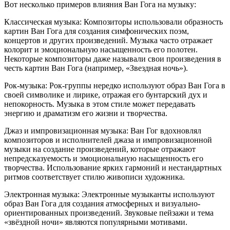
Вот несколько примеров влияния Ван Гога на музыку:
Классическая музыка: Композиторы использовали образность
картин Ван Гога для создания симфонических поэм,
концертов и других произведений. Музыка часто отражает
колорит и эмоциональную насыщенность его полотен.
Некоторые композиторы даже называли свои произведения в
честь картин Ван Гога (например, «Звездная ночь»).
Рок-музыка: Рок-группы нередко используют образ Ван Гога в
своей символике и лирике, отражая его бунтарский дух и
непокорность. Музыка в этом стиле может передавать
энергию и драматизм его жизни и творчества.
Джаз и импровизационная музыка: Ван Гог вдохновлял
композиторов и исполнителей джаза и импровизационной
музыки на создание произведений, которые отражают
непредсказуемость и эмоциональную насыщенность его
творчества. Использование ярких гармоний и нестандартных
ритмов соответствует стилю живописи художника.
Электронная музыка: Электронные музыканты используют
образ Ван Гога для создания атмосферных и визуально-
ориентированных произведений. Звуковые пейзажи и тема
«звёздной ночи» являются популярными мотивами.