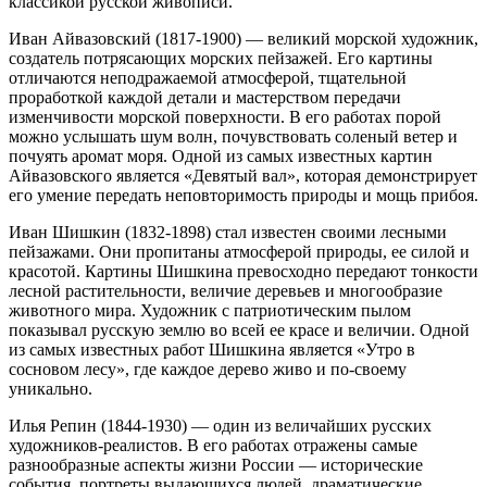
классикой русской живописи.
Иван Айвазовский (1817-1900) — великий морской художник,
создатель потрясающих морских пейзажей. Его картины
отличаются неподражаемой атмосферой, тщательной
проработкой каждой детали и мастерством передачи
изменчивости морской поверхности. В его работах порой
можно услышать шум волн, почувствовать соленый ветер и
почуять аромат моря. Одной из самых известных картин
Айвазовского является «Девятый вал», которая демонстрирует
его умение передать неповторимость природы и мощь прибоя.
Иван Шишкин (1832-1898) стал известен своими лесными
пейзажами. Они пропитаны атмосферой природы, ее силой и
красотой. Картины Шишкина превосходно передают тонкости
лесной растительности, величие деревьев и многообразие
животного мира. Художник с патриотическим пылом
показывал русскую землю во всей ее красе и величии. Одной
из самых известных работ Шишкина является «Утро в
сосновом лесу», где каждое дерево живо и по-своему
уникально.
Илья Репин (1844-1930) — один из величайших русских
художников-реалистов. В его работах отражены самые
разнообразные аспекты жизни России — исторические
события, портреты выдающихся людей, драматические