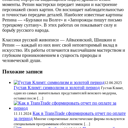
моменты. Репин мастерски передает эмоции и настроение
персонажей своих картин. Он восхищает наблюдательностью
и точностью передачи деталей. Наиболее известные картины
Репина — «Бурлаки на Волге» и «Запорожцы пишут письмо
турецкому султану». В этих работах он показывает силу и
борьбу русского народа.
Классики русской живописи — Айвазовский, Шишкин и
Репин — каждый из них внес свой неповторимый вклад в
искусство. Их работы отличаются высочайшим мастерством и
глубоким проникновением в сущность природы и
человеческой души.
Похожие записи
12.06.2025
Густав Климт: символизм и золотой период
Густав Климт,
один из самых значительных представителей венского модерна,
оставил после […]
Как в TransTrade сформировать отчет по оплате
11.11.2024
за период
Многие современные логистические фирмы пользуются
специальным программным обеспечением. […]