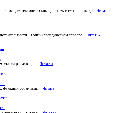
 а настоящим тектоническим сдвигом, изменившим до...
Читать»
йствительности. В энциклопедическом словаре...
Читать»
тия
 статей расходов, и...
Читать»
тика
х функций организма,...
Читать»
боты
ательной подготовки...
Читать»