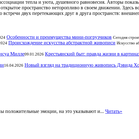
ссоциации тепла и уюта, душевного равновесия. Авторы показыв
 открытое пространство неторопливо в своем движении. Здесь в
о встречи двух перетекающих друг в друга пространств: внешнег
Особенности и преимущества мини-погрузчиков
024
Сегодня строи
Происхождение искусства абстрактной живописи
2024
Искусство а
Крестьянский быт: правда жизни в картин
09.01.2026
Новый взгляд на традиционную живопись Дэвида Х
16.04.2026
ны положительные эмоции, на это указывают и...
Читать»