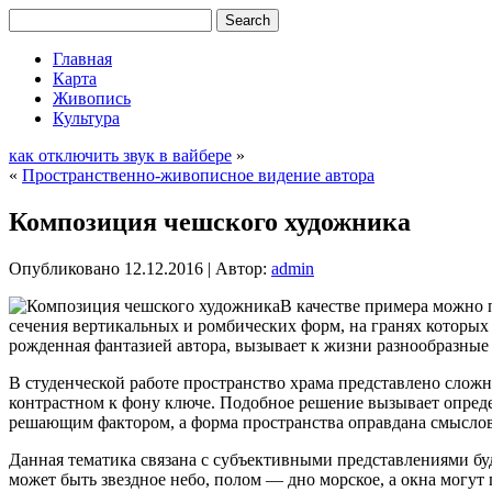
Главная
Карта
Живопись
Культура
как отключить звук в вайбере
»
«
Пространственно-живописное видение автора
Композиция чешского художника
Опубликовано
12.12.2016
|
Автор:
admin
В качестве примера можно 
сечения вертикальных и ромбических форм, на гранях которых
рожденная фантазией автора, вызывает к жизни разнообразные
В студенческой работе пространство храма представлено сло
контрастном к фону ключе. Подобное решение вызывает опреде
решающим фактором, а форма пространства оправдана смысло
Данная тематика связана с субъективными представлениями бу
может быть звездное небо, полом — дно морское, а окна могу