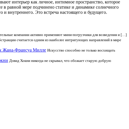
ают интерьер как личное, интимное пространство, которое
се в равной мере подчинено статике и динамике солнечного
о и внутреннего. Это встреча настоящего и будущего.
тельные компании активно применяют мини-погрузчики для возведения и […]
бстракции считается одним из наиболее интригующих направлений в мире
ах Жана-Франсуа Милле
Искусство способно не только восхищать
окни
Дэвид Хокни никогда не скрывал, что обожает старую добрую