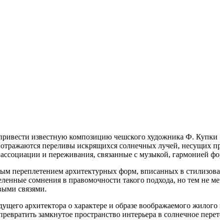
привести известную композицию чешского художника Ф. Купки 
 отражаются переливы искрящихся солнечных лучей, несущих пр
 ассоциации и переживания,
связанные с музыкой, гармонией фо
жным переплетением архитектурных форм, вписанных в стилизо
ленные сомнения в правомочности такого подхода, но тем не ме
выми связями.
дущего архитектора о характере и образе воображаемого жилого
т превратить замкнутое пространство интерьера в солнечное пе