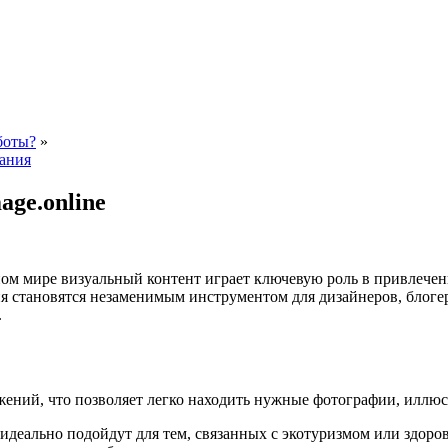
боты?
»
вания
ge.online
ом мире визуальный контент играет ключевую роль в привлечении
я становятся незаменимым инструментом для дизайнеров, блогер
.
ажений, что позволяет легко находить нужные фотографии, иллюст
 идеально подойдут для тем, связанных с экотуризмом или здор