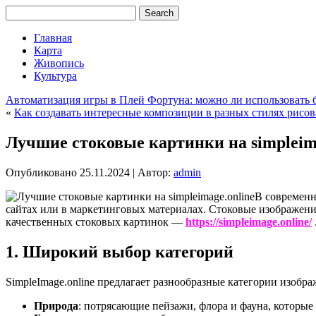
Главная
Карта
Живопись
Культура
Автоматизация игры в Плей Фортуна: можно ли использовать 
«
Как создавать интересные композиции в разных стилях рисо
Лучшие стоковые картинки на simpleima
Опубликовано
25.11.2024
|
Автор:
admin
В современн
сайтах или в маркетинговых материалах. Стоковые изображени
качественных стоковых картинок —
https://simpleimage.online/
1. Широкий выбор категорий
SimpleImage.online предлагает разнообразные категории изобр
Природа
: потрясающие пейзажи, флора и фауна, которые