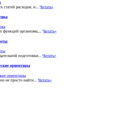
 статей расходов, и...
Читать»
тика
х функций организма,...
Читать»
боты
ательной подготовки...
Читать»
еские ориентиры
но не просто найти...
Читать»