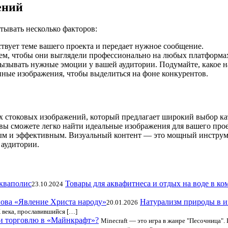
ений
итывать несколько факторов:
ствует теме вашего проекта и передает нужное сообщение.
ем, чтобы они выглядели профессионально на любых платформа
ызывать нужные эмоции у вашей аудитории. Подумайте, какое на
нные изображения, чтобы выделиться на фоне конкурентов.
ых стоковых изображений, который предлагает широкий выбор ка
вы сможете легко найти идеальные изображения для вашего прое
ым и эффективным. Визуальный контент — это мощный инструмен
аудитории.
Товары для аквафитнеса и отдых на воде в к
23.10.2024
Натурализм природы в и
20.01.2026
века, прославившийся […]
ти торговлю в «Майнкрафт»?
Minecraft — это игра в жанре "Песочница". 