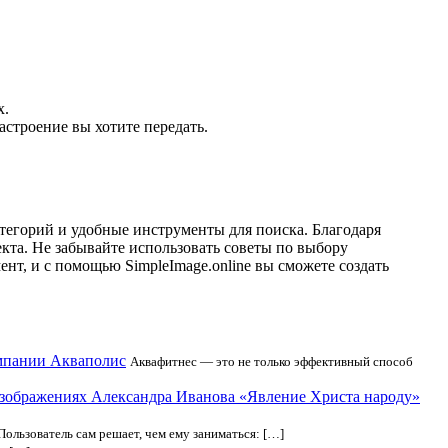
х.
строение вы хотите передать.
тегорий и удобные инструменты для поиска. Благодаря
кта. Не забывайте использовать советы по выбору
т, и с помощью SimpleImage.online вы сможете создать
омпании Акваполис
Аквафитнес — это не только эффективный способ
зображениях Александра Иванова «Явление Христа народу»
Пользователь сам решает, чем ему заниматься: […]