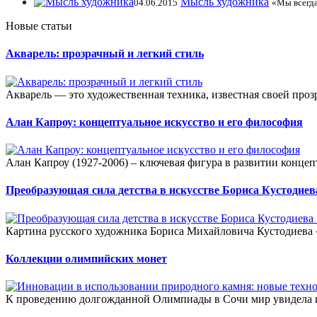
Мысль художника
04.06.2015
«Мы всегда
Новые статьи
Акварель: прозрачный и легкий стиль
Акварель — это художественная техника, известная своей прозр
Алан Капроу: концептуальное искусство и его философия
Алан Капроу (1927-2006) – ключевая фигура в развитии концеп
Преобразующая сила детства в искусстве Бориса Кустодиев
Картина русского художника Бориса Михайловича Кустодиева «
Коллекции олимпийских монет
К проведению долгожданной Олимпиады в Сочи мир увидела и 