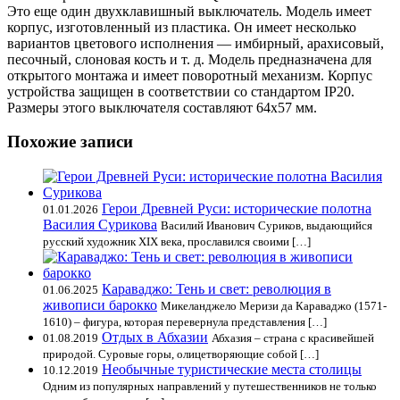
Это еще один двухклавишный выключатель. Модель имеет
корпус, изготовленный из пластика. Он имеет несколько
вариантов цветового исполнения — имбирный, арахисовый,
песочный, слоновая кость и т. д. Модель предназначена для
открытого монтажа и имеет поворотный механизм. Корпус
устройства защищен в соответствии со стандартом IP20.
Размеры этого выключателя составляют 64х57 мм.
Похожие записи
Герои Древней Руси: исторические полотна
01.01.2026
Василия Сурикова
Василий Иванович Суриков, выдающийся
русский художник XIX века, прославился своими […]
Караваджо: Тень и свет: революция в
01.06.2025
живописи барокко
Микеланджело Меризи да Караваджо (1571-
1610) – фигура, которая перевернула представления […]
Отдых в Абхазии
01.08.2019
Абхазия – страна с красивейшей
природой. Суровые горы, олицетворяющие собой […]
Необычные туристические места столицы
10.12.2019
Одним из популярных направлений у путешественников не только