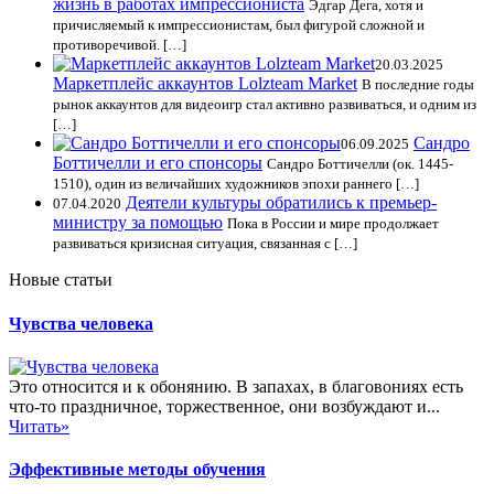
жизнь в работах импрессиониста
Эдгар Дега, хотя и
причисляемый к импрессионистам, был фигурой сложной и
противоречивой. […]
20.03.2025
Маркетплейс аккаунтов Lolzteam Market
В последние годы
рынок аккаунтов для видеоигр стал активно развиваться, и одним из
[…]
Сандро
06.09.2025
Боттичелли и его спонсоры
Сандро Боттичелли (ок. 1445-
1510), один из величайших художников эпохи раннего […]
Деятели культуры обратились к премьер-
07.04.2020
министру за помощью
Пока в России и мире продолжает
развиваться кризисная ситуация, связанная с […]
Новые статьи
Чувства человека
Это относится и к обонянию. В запахах, в благовониях есть
что-то праздничное, торжественное, они возбуждают и...
Читать»
Эффективные методы обучения