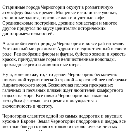
Старинные города Черногории окунут в романтичную
атмосферу былых времен. Мощеные извилистые улочки,
старинные здания, торговые лавки и уютные кафе.
Средневековые постройки, древние монастыри и многое
другое придутся по вкусу ценителям исторических
достопримечательностей.
А для любителей природы Черногория и вовсе рай на земле.
Уникальный микроклимат Адриатики единственный в своем
роде. Разнообразие флоры и фауны, буйство зелени и яркость
красок, причудливые горы и величественные водопады,
прохладные реки и живописные озера.
Ну и, конечно же, то, что делает Черногорию бесконечно
популярной туристической страной – красивейшее побережье
Адриатического моря. Бесконечная полоса прекрасных
галечных и песчаных пляжей ждет любителей комфортного
отдыха на море. Все пляжи Черногории награждены
«голубым флагом», эта премия присуждается за
экологичность и чистоту.
Черногория славится одной из самых недорогих и вкусных
кухонь в Европе. Земля Черногории плодородна и щедра, все
местные блюда готовятся только из экологически чистых