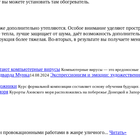
 вы можете установить там обогреватель.
кже дополнительно утепляются. Особое внимание уделяют прост
е тепла, лучше защищает от шума, даёт возможность дополнител
укция более тяжелая. Во-вторых, в результате вы получаете мень
отают компьютерные вирусы
Компьютерные вирусы — это вредоносные 
Экспрессионизм и эмоции: художественн
14.08.2024
дожники
Курс формальной композиции составляет основу обучения будущих 
моря
Курорты Азовского моря расположились на побережье Донецкой и Запор
 провокационными работами в жанре уличного...
Читать»