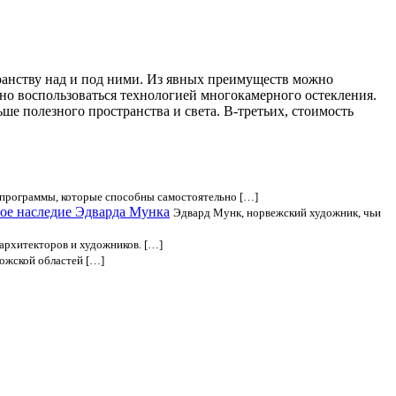
ранству над и под ними. Из явных преимуществ можно
ьно воспользоваться технологией многокамерного остекления.
ше полезного пространства и света. В-третьих, стоимость
программы, которые способны самостоятельно […]
ое наследие Эдварда Мункa
Эдвард Мунк, норвежский художник, чьи
архитекторов и художников. […]
ожской областей […]