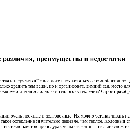
: различия, преимущества и недостатки
Не все могут похвастаться огромной жилплощ
лько хранить там вещи, но и организовать зимний сад, место дл
ковы же отличия холодного и тёплого остекления? Строит разобр
ции очень прочные и долговечные. Их можно устанавливать на
такое остекление значительно дешевле, чем тёплое. Холодный сп
ствия стеклопакетов процедура смены стёкол значительно сложне