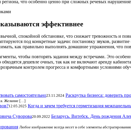
и региона, что особенно ценно при сложных речевых нарушения
оказываются эффективнее
ивычной, спокойной обстановке, что снижает тревожность и по
аптируются под конкретные задачи: постановку звуков, развитие
нимать, как правильно выполнять домашние упражнения, что пов
агменты, чтобы повторять задания между встречами. Это особен
 обходятся дешевле очных, так как не включают аренду кабинет
прозрачным контролем прогресса и комфортными условиями обуч
Раскрутка бизнеса: доверить пр
23.11.2024
са. Желание […]
Когда и зачем требуется герметизация межпанельн
12.05.2025
Беларусь. Витебск. День рождения Ал
20.09.2022
ирования
Любое изображение всегда несет в себе элементы абстрагирования,