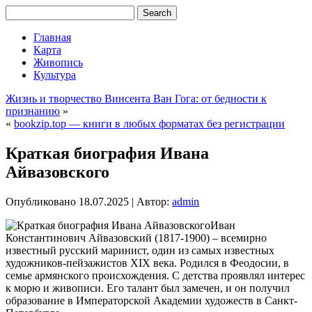
Главная
Карта
Живопись
Культура
Жизнь и творчество Винсента Ван Гога: от бедности к
признанию
»
«
bookzip.top — книги в любых форматах без регистрации
Краткая биография Ивана
Айвазовского
Опубликовано
18.07.2025
|
Автор:
admin
Иван
Константинович Айвазовский (1817-1900) – всемирно
известный русский маринист, один из самых известных
художников-пейзажистов XIX века. Родился в Феодосии, в
семье армянского происхождения. С детства проявлял интерес
к морю и живописи. Его талант был замечен, и он получил
образование в Императорской Академии художеств в Санкт-