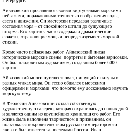
Петербурге.
Айвазовский прославился своими виртуозными морскими
пейзажами, поражающими точностью изображения воды,
света и движения. Он мастерски передавал различные
состояния моря – от спокойного штили до бушующего
шторма. Его картины часто содержали драматические
сюжеты, отражающие мощь и непредсказуемость морской
стихии.
Кроме чисто пейзажных работ, Айвазовский писал
исторические морские сцены, портреты и бытовые зарисовки.
Он был плодовитым художником, создавшим более 6000
картин.
Айвазовский много путешествовал, пишущий с натуры в
разных углках мира. Он тесно общался с морскими
офицерами и моряками, что помогло ему досконально изучить
морскую тему.
В Феодосии Айвазовский создал собственную
художественную галерею, которая сохранилась до наших дней
и является одним из крупнейших хранилищ его работ. Его
жизнь была наполнена творчеством и признанием, он
пользовался покровительством русского императорского
двора и был известен за пределами России. Иван