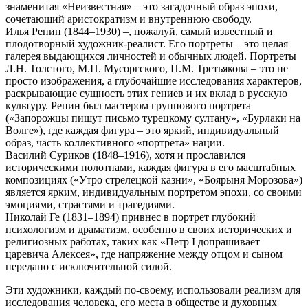
знаменитая «Неизвестная» – это загадочный образ эпохи,
сочетающий аристократизм и внутреннюю свободу.
Илья Репин (1844–1930) –, пожалуй, самый известный и
плодотворный художник-реалист. Его портреты – это целая
галерея выдающихся личностей и обычных людей. Портреты
Л.Н. Толстого, М.П. Мусоргского, П.М. Третьякова – это не
просто изображения, а глубочайшие исследования характеров,
раскрывающие сущность этих гениев и их вклад в русскую
культуру. Репин был мастером группового портрета
(«Запорожцы пишут письмо турецкому султану», «Бурлаки на
Волге»), где каждая фигура – это яркий, индивидуальный
образ, часть коллективного «портрета» нации.
Василий Суриков (1848–1916), хотя и прославился
историческими полотнами, каждая фигура в его масштабных
композициях («Утро стрелецкой казни», «Боярыня Морозова»)
является ярким, индивидуальным портретом эпохи, со своими
эмоциями, страстями и трагедиями.
Николай Ге (1831–1894) привнес в портрет глубокий
психологизм и драматизм, особенно в своих исторических и
религиозных работах, таких как «Петр I допрашивает
царевича Алексея», где напряжение между отцом и сыном
передано с исключительной силой.
Эти художники, каждый по-своему, использовали реализм для
исследования человека, его места в обществе и духовных