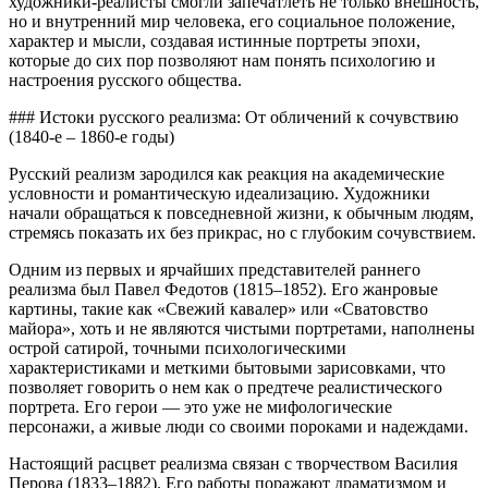
художники-реалисты смогли запечатлеть не только внешность,
но и внутренний мир человека, его социальное положение,
характер и мысли, создавая истинные портреты эпохи,
которые до сих пор позволяют нам понять психологию и
настроения русского общества.
### Истоки русского реализма: От обличений к сочувствию
(1840-е – 1860-е годы)
Русский реализм зародился как реакция на академические
условности и романтическую идеализацию. Художники
начали обращаться к повседневной жизни, к обычным людям,
стремясь показать их без прикрас, но с глубоким сочувствием.
Одним из первых и ярчайших представителей раннего
реализма был Павел Федотов (1815–1852). Его жанровые
картины, такие как «Свежий кавалер» или «Сватовство
майора», хоть и не являются чистыми портретами, наполнены
острой сатирой, точными психологическими
характеристиками и меткими бытовыми зарисовками, что
позволяет говорить о нем как о предтече реалистического
портрета. Его герои — это уже не мифологические
персонажи, а живые люди со своими пороками и надеждами.
Настоящий расцвет реализма связан с творчеством Василия
Перова (1833–1882). Его работы поражают драматизмом и