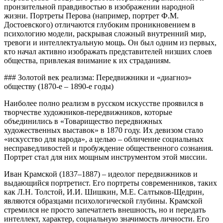
пронзительной правдивостью в изображении народной
жизни. Портреты Перова (например, портрет Ф.М.
Достоевского) отличаются глубоким проникновением в
психологию модели, раскрывая сложный внутренний мир,
тревоги и интеллектуальную мощь. Он был одним из первых,
кто начал активно изображать представителей низших слоев
общества, привлекая внимание к их страданиям.
### Золотой век реализма: Передвижники и «диагноз»
обществу (1870-е – 1890-е годы)
Наиболее полно реализм в русском искусстве проявился в
творчестве художников-передвижников, которые
объединились в «Товарищество передвижных
художественных выставок» в 1870 году. Их девизом стало
«искусство для народа», а целью – обличение социальных
несправедливостей и пробуждение общественного сознания.
Портрет стал для них мощным инструментом этой миссии.
Иван Крамской (1837–1887) – идеолог передвижников и
выдающийся портретист. Его портреты современников, таких
как Л.Н. Толстой, И.И. Шишкин, М.Е. Салтыков-Щедрин,
являются образцами психологической глубины. Крамской
стремился не просто запечатлеть внешность, но и передать
интеллект, характер, социальную значимость личности. Его