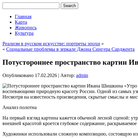
Главная
Карта
Живопись
Культура
Реализм в русском искусстве: портреты эпохи
»
«
Социальные проблемы в зеркале Джона Сингера Сарджента
Потустороннее пространство картин И
Опубликовано
17.02.2026
|
Автор:
admin
воспевающими природную красоту России. Одной из самых узна
Несмотря на известность произведения, скрытые смыслы и ми
Анализ полотна
На первый взгляд картина кажется обычной лесной сценой: утре
внешней красотой кроется глубокое содержание, раскрываемое
Художники использовали сложную композицию, состоящую из ч