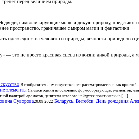
трепет перед величием природы.
Медведи, символизирующие мощь и дикую природу, предстают п
ннее пространство, граничащее с миром магии и фантастики.
ать идею единства человека и природы, вечности природного ц
» — это не просто красивая сцена из жизни дикой природы, а м
искусство
В изобразительном искусстве свет рассматривается и как простой 
ие элементы
Являясь одним из основных формообразующих элементов, лини
ятной палитрой ароматов, ценители которого найдутся практически в […]
Беларусь. Витебск. День рождения Ал
20.09.2022