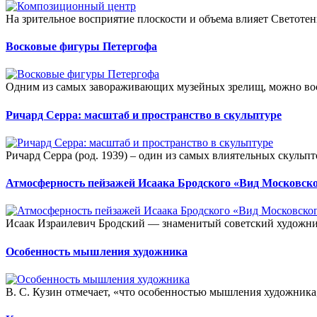
На зрительное восприятие плоскости и объема влияет Светоте
Восковые фигуры Петергофа
Одним из самых завораживающих музейных зрелищ, можно вос
Ричард Серра: масштаб и пространство в скульптуре
Ричард Серра (род. 1939) – один из самых влиятельных скульп
Атмосферность пейзажей Исаака Бродского «Вид Московск
Исаак Израилевич Бродский — знаменитый советский художник
Особенность мышления художника
В. С. Кузин отмечает, «что особенностью мышления художника