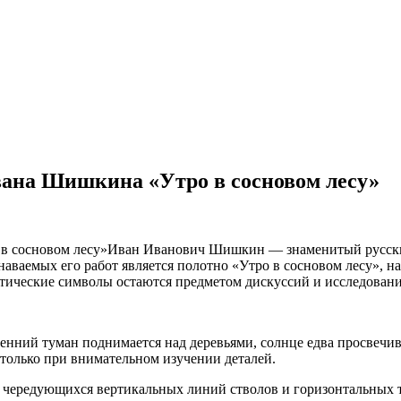
вана Шишкина «Утро в сосновом лесу»
Иван Иванович Шишкин — знаменитый русский
ваемых его работ является полотно «Утро в сосновом лесу», н
стические символы остаются предметом дискуссий и исследовани
нний туман поднимается над деревьями, солнце едва просвечивае
 только при внимательном изучении деталей.
ередующихся вертикальных линий стволов и горизонтальных тен