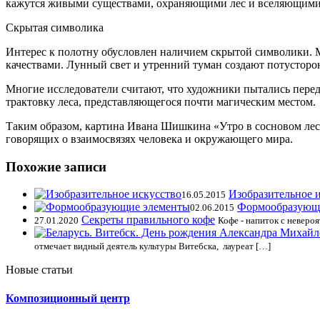
кажутся живыми существами, охраняющими лес и вселяющими 
Скрытая символика
Интерес к полотну обусловлен наличием скрытой символики. 
качествами. Лунный свет и утренний туман создают потусторо
Многие исследователи считают, что художники пытались перед
трактовку леса, представляющегося почти магическим местом.
Таким образом, картина Ивана Шишкина «Утро в сосновом лесу
говорящих о взаимосвязях человека и окружающего мира.
Похожие записи
Изобразительное 
16.05.2015
Формообразующ
02.06.2015
Секреты правильного кофе
27.01.2020
Кофе - напиток с неверо
отмечает видный деятель культуры Витебска, лауреат […]
Новые статьи
Композиционный центр