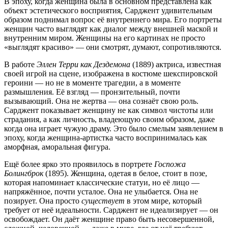
В эпоху, когда женщина была в основном представлена как
объект эстетического восприятия, Сарджент удивительным
образом поднимал вопрос её внутреннего мира. Его портреты
женщин часто выглядят как диалог между внешней маской и
внутренним миром. Женщины на его картинах не просто
«выглядят красиво» — они смотрят, думают, сопротивляются.
В работе
Эллен Терри как Дездемона
(1889) актриса, известная
своей игрой на сцене, изображена в костюме шекспировской
героини — но не в моменте трагедии, а в моменте
размышления. Её взгляд — пронзительный, почти
вызывающий. Она не жертва — она сознаёт свою роль.
Сарджент показывает женщину не как символ чистоты или
страдания, а как личность, владеющую своим образом, даже
когда она играет чужую драму. Это было смелым заявлением в
эпоху, когда женщина-артистка часто воспринималась как
аморфная, аморальная фигура.
Ещё более ярко это проявилось в портрете
Госпожа
Болингброк
(1895). Женщина, одетая в белое, стоит в позе,
которая напоминает классические статуи, но её лицо —
напряжённое, почти усталое. Она не улыбается. Она не
позирует. Она просто
существует
в этом мире, который
требует от неё идеальности. Сарджент не идеализирует — он
освобождает. Он даёт женщине право быть несовершенной,