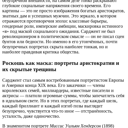
безупречной внешности, на самом деле тонко раскрывают
глубокие социальные напряжения своего времени. Его
картины — это не просто изображения богатых аристократов,
знатных дам и успешных мужчин.
Это зеркало, в котором
отражаются противоречия эпохи: классовые барьеры,
гендерные роли, имперские амбиции, маскировка истинного
«я» под маской социального ожидания. Сарджент не был
революционером в политическом смысле — он не писал сцен
бунтов или бедности. Но именно в его утончённых, почти
безупречных портретах скрыта наиболее тонкая, но и
наиболее правдивая критика общества.
Роскошь как маска: портреты аристократии и
их скрытые трещины
Сарджент стал самым востребованным портретистом Европы
и Америки конца XIX века. Его заказчики — члены
королевских семей, миллиардеры, известные писатели и
актрисы — платили огромные суммы, чтобы запечатлеть себя
в идеальном свете. Но в этих портретах, где каждый шелк,
каждый бриллиант и каждый изгиб позы выглядит
безупречно, чувствуется что-то иное — отстранённость,
усталость, даже одиночество.
В знаменитом портрете
Миссис Уильям Хендерсон
(1898)