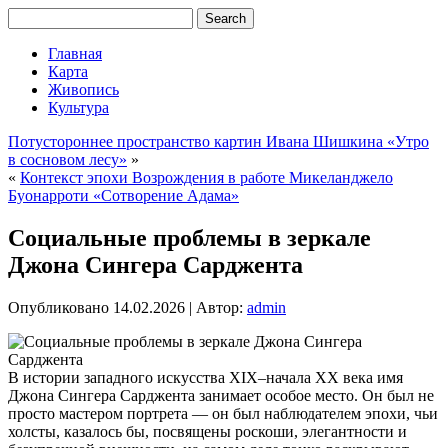
Главная
Карта
Живопись
Культура
Потустороннее пространство картин Ивана Шишкина «Утро
в сосновом лесу»
»
«
Контекст эпохи Возрождения в работе Микеланджело
Буонарроти «Сотворение Адама»
Социальные проблемы в зеркале
Джона Сингера Сарджента
Опубликовано
14.02.2026
|
Автор:
admin
В истории западного искусства XIX–начала XX века имя
Джона Сингера Сарджента занимает особое место. Он был не
просто мастером портрета — он был наблюдателем эпохи, чьи
холсты, казалось бы, посвящены роскоши, элегантности и