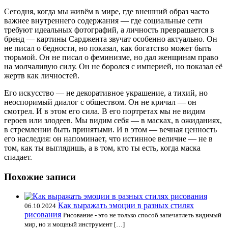
Сегодня, когда мы живём в мире, где внешний образ часто
важнее внутреннего содержания — где социальные сети
требуют идеальных фотографий, а личность превращается в
бренд — картины Сарджента звучат особенно актуально. Он
не писал о бедности, но показал, как богатство может быть
тюрьмой. Он не писал о феминизме, но дал женщинам право
на молчаливую силу. Он не боролся с империей, но показал её
жертв как личностей.
Его искусство — не декоративное украшение, а тихий, но
неоспоримый диалог с обществом. Он не кричал — он
смотрел. И в этом его сила. В его портретах мы не видим
героев или злодеев. Мы видим себя — в масках, в ожиданиях,
в стремлении быть принятыми. И в этом — вечная ценность
его наследия: он напоминает, что истинное величие — не в
том, как ты выглядишь, а в том, кто ты есть, когда маска
спадает.
Похожие записи
Как выражать эмоции в разных стилях
06.10.2024
рисования
Рисование - это не только способ запечатлеть видимый
мир, но и мощный инструмент […]