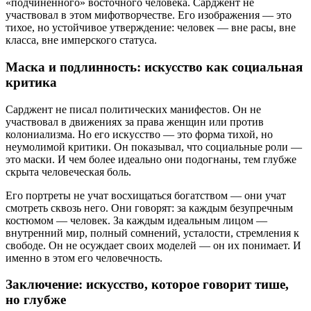
«подчинённого» восточного человека. Сарджент не
участвовал в этом мифотворчестве. Его изображения — это
тихое, но устойчивое утверждение: человек — вне расы, вне
класса, вне имперского статуса.
Маска и подлинность: искусство как социальная
критика
Сарджент не писал политических манифестов. Он не
участвовал в движениях за права женщин или против
колониализма. Но его искусство — это форма тихой, но
неумолимой критики. Он показывал, что социальные роли —
это маски. И чем более идеально они подогнаны, тем глубже
скрыта человеческая боль.
Его портреты не учат восхищаться богатством — они учат
смотреть сквозь него. Они говорят: за каждым безупречным
костюмом — человек. За каждым идеальным лицом —
внутренний мир, полный сомнений, усталости, стремления к
свободе. Он не осуждает своих моделей — он их понимает. И
именно в этом его человечность.
Заключение: искусство, которое говорит тише,
но глубже