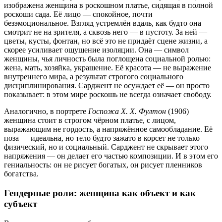
изображена женщина в роскошном платье, сидящая в полной
роскоши сада. Её лицо — спокойное, почти
безэмоциональное. Взгляд устремлён вдаль, как будто она
смотрит не на зрителя, а сквозь него — в пустоту. За ней —
цветы, кусты, фонтан, но всё это не придаёт сцене жизни, а
скорее усиливает ощущение изоляции. Она — символ
женщины, чья личность была поглощена социальной ролью:
жена, мать, хозяйка, украшение. Её красота — не выражение
внутреннего мира, а результат строгого социального
дисциплинирования. Сарджент не осуждает её — он просто
показывает: в этом мире роскошь не всегда означает свободу.
Аналогично, в портрете
Госпожа Х. Х. Фултон
(1906)
женщина стоит в строгом чёрном платье, с лицом,
выражающим не гордость, а напряжённое самообладание. Её
поза — идеальна, но тело будто зажато в корсет не только
физический, но и социальный. Сарджент не скрывает этого
напряжения — он делает его частью композиции. И в этом его
гениальность: он не рисует богатых, он рисует пленников
богатства.
Гендерные роли: женщина как объект и как
субъект