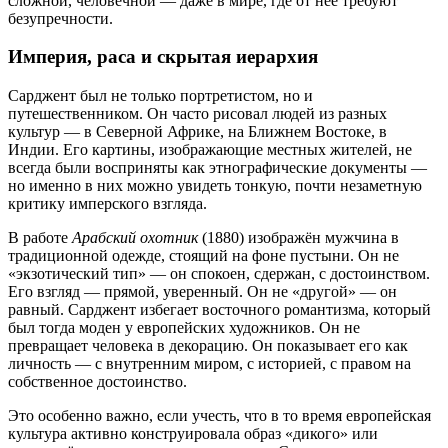
сложной, человечной — даже в мире, где от неё требуют
безупречности.
Империя, раса и скрытая иерархия
Сарджент был не только портретистом, но и
путешественником. Он часто рисовал людей из разных
культур — в Северной Африке, на Ближнем Востоке, в
Индии. Его картины, изображающие местных жителей, не
всегда были восприняты как этнографические документы —
но именно в них можно увидеть тонкую, почти незаметную
критику имперского взгляда.
В работе
Арабский охотник
(1880) изображён мужчина в
традиционной одежде, стоящий на фоне пустыни. Он не
«экзотический тип» — он спокоен, сдержан, с достоинством.
Его взгляд — прямой, уверенный. Он не «другой» — он
равный. Сарджент избегает восточного романтизма, который
был тогда моден у европейских художников. Он не
превращает человека в декорацию. Он показывает его как
личность — с внутренним миром, с историей, с правом на
собственное достоинство.
Это особенно важно, если учесть, что в то время европейская
культура активно конструировала образ «дикого» или