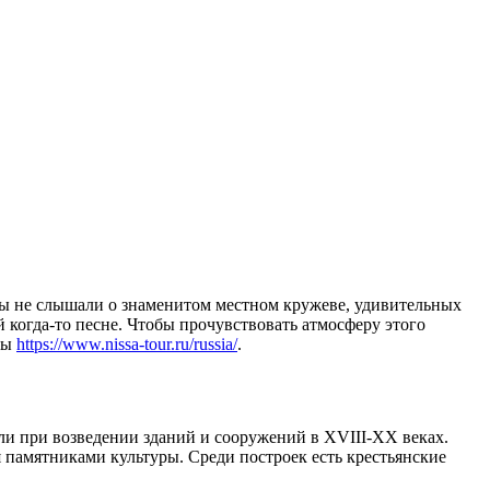
ы не слышали о знаменитом местном кружеве, удивительных
 когда-то песне. Чтобы прочувствовать атмосферу этого
квы
https://www.nissa-tour.ru/russia/
.
али при возведении зданий и сооружений в XVIII-XX веках.
я памятниками культуры. Среди построек есть крестьянские