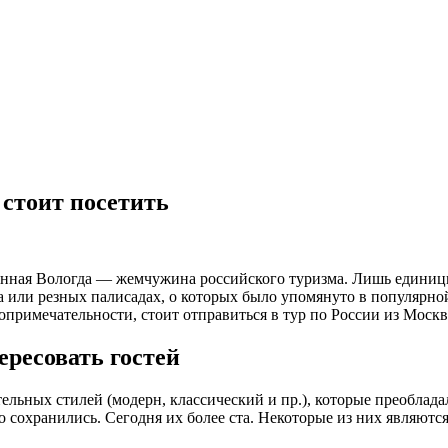
стоит посетить
нная Вологда — жемчужина российского туризма. Лишь единиц
а или резных палисадах, о которых было упомянуто в популярной
топримечательности, стоит отправиться в тур по России из Мос
ересовать гостей
ельных стилей (модерн, классический и пр.), которые преоблад
о сохранились. Сегодня их более ста. Некоторые из них являютс