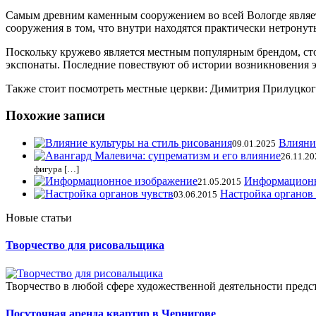
Самым древним каменным сооружением во всей Вологде являет
сооружения в том, что внутри находятся практически нетрону
Поскольку кружево является местным популярным брендом, ст
экспонаты. Последние повествуют об истории возникновения э
Также стоит посмотреть местные церкви: Димитрия Прилуцкого
Похожие записи
Влияние
09.01.2025
26.11.20
фигура […]
Информационн
21.05.2015
Настройка органов
03.06.2015
Новые статьи
Творчество для рисовальщика
Творчество в любой сфере художественной деятельности предст
Посуточная аренда квартир в Чернигове