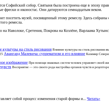
ся Софийский собор. Святыня была построена еще в эпоху прав
тые фрески и иконостас. Они датируются семнадцатым веком.
оит посетить музей, посвященный этому ремеслу. Здесь собраны
того ремесла.
 на Наволоке, Сретения, Покрова на Козлёне, Варлаама Хутынск
 культуры на стиль рисования
Влияние культуры на стиль рисования я
Авангард Малевича: супрематизм и его влияние
25
Казимир Севери
ое изображение
При помощи знаковых систем человек управляет своей жи
 чувств
Восприятие — это своего рода настройка органов чувств и рецепторов
авляет собой процесс изменения старой формы и...
Читать»